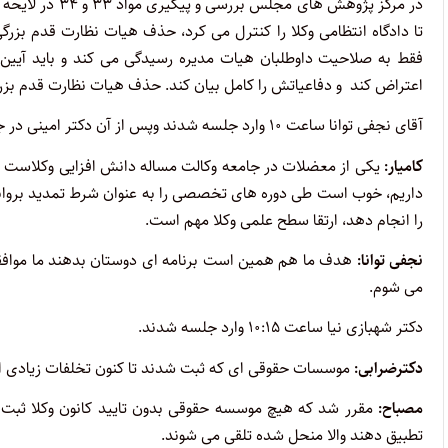
در مرکز پژوهش ه
تا دادگاه انتظامی وکلا را کنترل می کرد، حذف هیات نظارت قدم بزر
فقط به صلاحیت داوطلبان هیات مدیره رسیدگی می کند و باید آیین 
اعتراض کند و دفاعیاتش را کامل بیان کند. حذف هیات نظارت قدم بزرگ
آقای نجفی توانا ساعت ۱۰ وارد جلسه شدند وپس از آن دکتر امینی در جلسه حاضر گردیدند.
کامیار:
یکی از معضلات در جامعه وکالت مساله دانش افزایی وکلاست ما
داریم، خوب است طی دوره های تخصصی را به عنوان شرط تمدید بروانه ق
را انجام دهد، ارتقا سطح علمی وکلا مهم است.
نجفی توانا:
هدف ما هم همین است برنامه ای دوستان بدهند ما موافقت
می شوم.
دکتر شهبازی نیا ساعت ۱۰:۱۵ وارد جلسه شدند.
دکترضرابی:
موسسات حقوقی ای که ثبت شدند تا کنون تخلفات زیادی انجا
مصباح:
مقرر شد که هیچ موسسه حقوقی بدون تایید کانون وکلا ثبت ن
تطبیق دهند والا منحل شده تلقی می شوند.