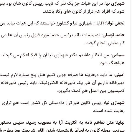
شهبازی نیا:
در این هیات جز یک نفر که نایب رییس کانون شان بود بقیه
شود که افراد هم تراز از کانون های وکلا باشند.
نجفی توانا:
آقایان شهبازی نیا و کشاورز خواستند که این هیات بیاید من
حامد توسلی:
تصمیمات نائب رئیس حتما مورد قبول رئیس آن ها می باش
کار مثبتی انجام گرفت.
سمامی:
من انتظار داشتم دکتر شهبازی نیا آن را قبلا اعلام می کردن
هماهنگ شود.
امینی:
ما باید درهزینه ها صرفه جویی کنیم هتل پنج ستاره لازم نیست 
دبیرخانه داریم آن هم یک دبیرخانه الکترونیک، باید رئیس دبیرخانه ان
کمیسیون بین الملل هم کمک بگیریم.
شهبازی نیا:
رییس کانون هم تراز دادستان کل کشور است هم ترازی را ما
رعایت شده است.
نهایتا متن تفاهم نامه به اکثریت آرا به تصویب رسید، سپس دستو
سردبیر مجله کانون به لحاظ بازنشسته شدن اقای شریعت بود مطرح ش