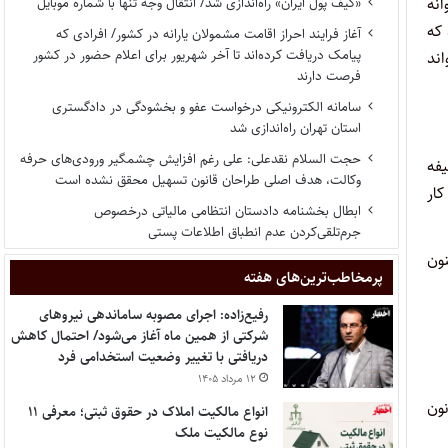
روانه
«کیف پول ایران» راه‌اندازی شد/ انتقال وجه تنها با شماره موبایل
 که
آغاز فرایند احراز اقامت مشمولان یارانه در کشور/ افرادی که
پیامک دریافت کرده‌اند تا آخر شهریور برای اعلام حضور در کشور
ند
فرصت دارند
سامانه الکترونیکی درخواست عفو و بخشودگی در دادگستری
استان تهران راه‌اندازی شد
حجت السلام نقدعلی: علی رغم افزایش چشمگیر ورودی‌های حرفه
یفه
وکالت، هدف اصلی طراحان قانون تسهیل محقق نشده است
کار
ابطال بخشنامه دادستان انتظامی مالیاتی درخصوص
جرم‌تلقی‌کردن عدم انطباق اطلاعات پستی
ون
پر‌مخاطب‌ترین‌های هفته
رفیع‌زاده: اجرای مصوبه ساماندهی نیروهای
شرکتی از همین ماه آغاز می‌شود/ احتمال کاهش
دریافتی با تغییر وضعیت استخدامی فرد
۱۲ مرداد ۱۴۰۵
ون
انواع مالکیت املاک در حقوق ثبتی؛ معرفی ۱۱
نوع مالکیت ملک