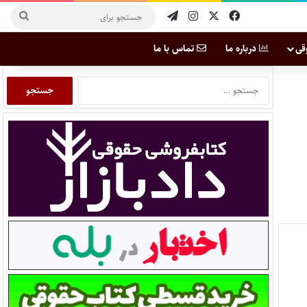
قی
درباره ما
تماس با ما