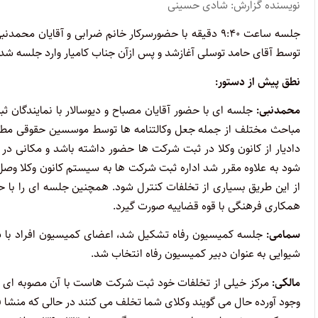
نویسنده گزارش: شادی حسینی
جلسه ساعت ۹:۴۰ دقیقه با حضورسرکار خانم ضرابی و آقایان
توسط آقای حامد توسلی آغازشد و پس ازآن جناب کامیار وارد جلسه شدن
نطق پیش از دستور:
محمدنبی:
جلسه ای با حضور آقایان مصباح و دیوسالار با نمایندگا
مباحث مختلف از جمله جعل وکالتنامه ها توسط موسسین حقوقی مطر
دادیار از کانون وکلا در ثبت شرکت ها حضور داشته باشد و مکانی در آن
شود به علاوه مقرر شد اداره ثبت شرکت ها به سیستم کانون وکلا وصل
از این طریق بسیاری از تخلفات کنترل شود. همچنین جلسه ای را با حض
همکاری فرهنگی با قوه قضاییه صورت گیرد.
سمامی:
جلسه کمیسیون رفاه تشکیل شد، اعضای کمیسیون افراد با ش
شیوایی به عنوان دبیر کمیسیون رفاه انتخاب شد.
مالکی:
مرکز خیلی از تخلفات خود ثبت شرکت هاست با آن مصوبه ای که
وجود آورده حال می گویند وکلای شما تخلف می کنند در حالی که منشا ف