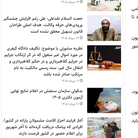
۱۲ مرداد ۱۴۰۵
ضی
تا
حجت السلام نقدعلی: علی رغم افزایش چشمگیر
ورودی‌های حرفه وکالت، هدف اصلی طراحان
قانون تسهیل محقق نشده است
ون
۱۴ مرداد ۱۴۰۵
ضور
نظریه مشورتی با موضوع: تکلیف دادگاه کیفری
در مورد اموال غیر منقول که در اثر ارتکاب جرایم
در جرایم کلاهبرداری و در حکم کلاهبرداری و
انتقال مال غیر، سند رسمی مالکیت به نام
مرتکب صادر شده باشد
۱۱ مرداد ۱۴۰۵
بدقولی سازمان سنجش در اعلام نتایج نهایی
فین بود،
آزمون دکتری ۱۴۰۵
۱۱ مرداد ۱۴۰۵
نون
ید
آغاز فرایند احراز اقامت مشمولان یارانه در کشور/
افرادی که پیامک دریافت کرده‌اند تا آخر شهریور
برای اعلام حضور در کشور فرصت دارند