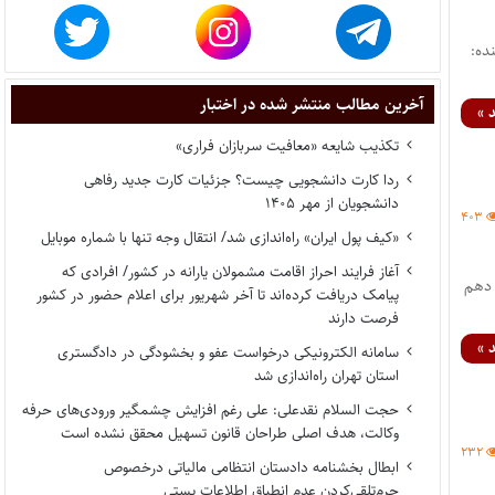
ده:
آخرین مطالب منتشر شده در اختبار
 »
تکذیب شایعه «معافیت سربازان فراری»
ردا کارت دانشجویی چیست؟ جزئیات کارت جدید رفاهی
دانشجویان از مهر ۱۴۰۵
۴۰۳
«کیف پول ایران» راه‌اندازی شد/ انتقال وجه تنها با شماره موبایل
آغاز فرایند احراز اقامت مشمولان یارانه در کشور/ افرادی که
 دهم
پیامک دریافت کرده‌اند تا آخر شهریور برای اعلام حضور در کشور
فرصت دارند
 »
سامانه الکترونیکی درخواست عفو و بخشودگی در دادگستری
استان تهران راه‌اندازی شد
حجت السلام نقدعلی: علی رغم افزایش چشمگیر ورودی‌های حرفه
وکالت، هدف اصلی طراحان قانون تسهیل محقق نشده است
۲۳۲
ابطال بخشنامه دادستان انتظامی مالیاتی درخصوص
جرم‌تلقی‌کردن عدم انطباق اطلاعات پستی