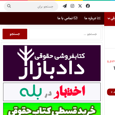
قی
درباره ما
تماس با ما
۵,۵۷۶
 »