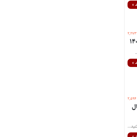
 »
۲,۲۷۳
 »
۲,۵۹۴
سال
 »