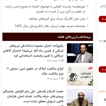
د. به گزارش
صورتجلسه نشست قضایی با موضوع: کشته یا مجروح شدن راننده
در تعقیب و گریز پس از ایست به خودرو
زمان شارژ کالابرگ مرداد برای گروه‌های مختلف
 »
بخشنامه تمدید مهلت ارسال دفاتر الکترونیکی سال 1405
پر‌مخاطب‌ترین‌های هفته
۱۹۹
رفیع‌زاده: اجرای مصوبه ساماندهی نیروهای
شرکتی از همین ماه آغاز می‌شود/ احتمال کاهش
دریافتی با تغییر وضعیت استخدامی فرد
۱۲ مرداد ۱۴۰۵
انواع مالکیت املاک در حقوق ثبتی؛ معرفی ۱۱
 »
نوع مالکیت ملک
۱۲ مرداد ۱۴۰۵
حجت السلام نقدعلی: علی رغم افزایش چشمگیر
۱,۸۲۱
ورودی‌های حرفه وکالت، هدف اصلی طراحان
ی
قانون تسهیل محقق نشده است