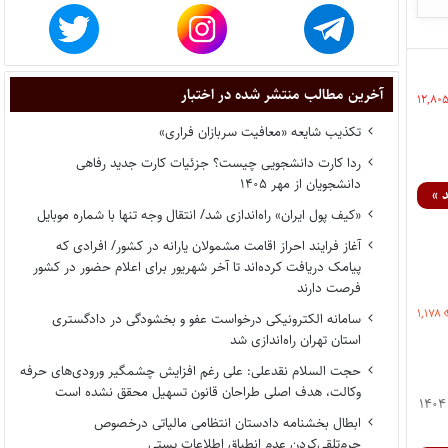
آخرین مطالب منتشر شده در اختبار
۱۲,۸۰
تکذیب شایعه «معافیت سربازان فراری»
ردا کارت دانشجویی چیست؟ جزئیات کارت جدید رفاهی
دانشجویان از مهر ۱۴۰۵
 »
«کیف پول ایران» راه‌اندازی شد/ انتقال وجه تنها با شماره موبایل
آغاز فرایند احراز اقامت مشمولان یارانه در کشور/ افرادی که
پیامک دریافت کرده‌اند تا آخر شهریور برای اعلام حضور در کشور
فرصت دارند
۱,۱۷۸
سامانه الکترونیکی درخواست عفو و بخشودگی در دادگستری
استان تهران راه‌اندازی شد
حجت السلام نقدعلی: علی رغم افزایش چشمگیر ورودی‌های حرفه
وکالت، هدف اصلی طراحان قانون تسهیل محقق نشده است
پایگاه خبری اختبار- اطلاعیه ثبت نام پذیرفته شدگان کانون وکلای دادگستری آذربایجان شرقی در آزمون وکالت ۱۴۰۴
ابطال بخشنامه دادستان انتظامی مالیاتی درخصوص
جرم‌تلقی‌کردن عدم انطباق اطلاعات پستی