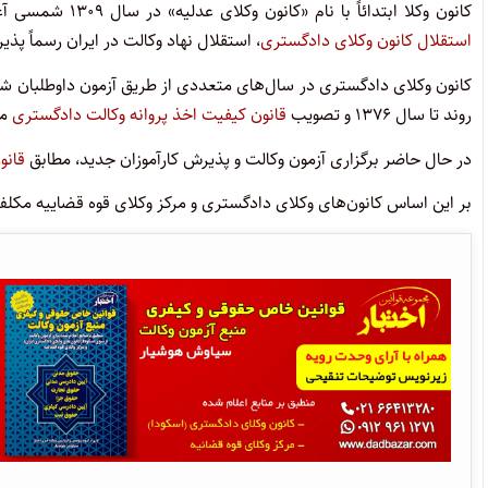
کانون وکلا ابتدائاً با نام «کانون وکلای عدلیه» در سال ۱۳۰۹ شمسی آغاز به کار کرد. پس از فراز و فرودهایی در سال ۱۳۳۱ با تصویب
استقلال کانون وکلای دادگستری
، استقلال نهاد وکالت در ایران رسماً پذی
کانون وکلای دادگستری در سال‌های متعددی از طریق آزمون داوطلبان ش
روند تا سال ۱۳۷۶ و تصویب
قانون کیفیت اخذ پروانه وکالت دادگستری
مت
در حال حاضر برگزاری آزمون وکالت و پذیرش کارآموزان جدید، مطابق
قانو
بر این اساس کانون‌های وکلای دادگستری و مرکز وکلای قوه قضاییه مکلف ش