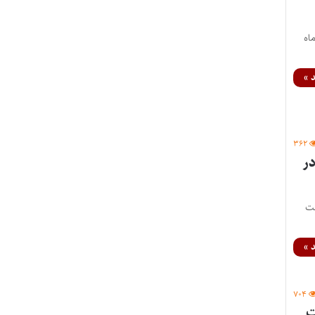
انون وکلای دادگستری مرکز تا ۳۰ دی ماه
 »
۳۶۲
ر
لت
 »
۷۰۴
ت