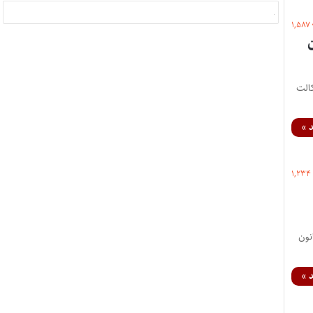
۱,۵۸۷
کالت
 »
۱,۲۳۴
نون
 »