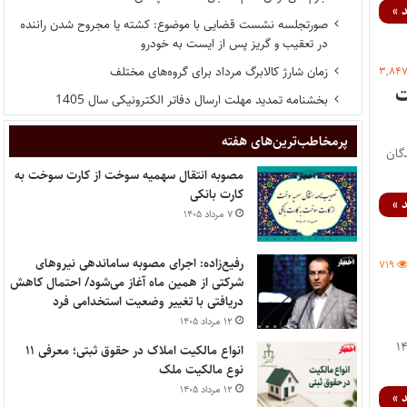
 »
صورتجلسه نشست قضایی با موضوع: کشته یا مجروح شدن راننده
در تعقیب و گریز پس از ایست به خودرو
زمان شارژ کالابرگ مرداد برای گروه‌های مختلف
۳,۸۴
ت
بخشنامه تمدید مهلت ارسال دفاتر الکترونیکی سال 1405
پر‌مخاطب‌ترین‌های هفته
اسامی پذیرفته شدگان
مصوبه انتقال سهمیه سوخت از کارت سوخت به
کارت بانکی
 »
۷ مرداد ۱۴۰۵
رفیع‌زاده: اجرای مصوبه ساماندهی نیروهای
۷۱۹
شرکتی از همین ماه آغاز می‌شود/ احتمال کاهش
دریافتی با تغییر وضعیت استخدامی فرد
۱۲ مرداد ۱۴۰۵
ن وکلای دادگستری لرستان در آزمون وکالت ۱۴۰۴
انواع مالکیت املاک در حقوق ثبتی؛ معرفی ۱۱
نوع مالکیت ملک
۱۲ مرداد ۱۴۰۵
 »