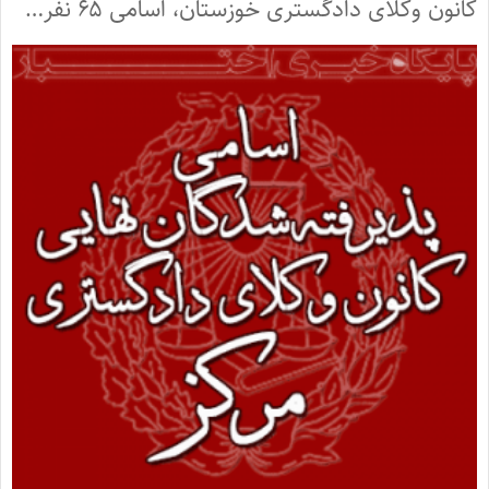
کانون وکلای دادگستری خوزستان، اسامی ۶۵ نفر…