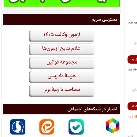
دسترسی سریع
۱۵۳
sh641357@yahoo.c اندر
 »
۱۵۱
قی
 »
اختبار در شبکه‌های اجتماعی
۲۷۵
ن و…