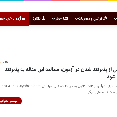
قوانین و مصوبات
اخبار
دانلود
آزمون های حقو
۱
از پذیرفته شدن در آزمون، مطالعه این مقاله به پذیرفته
شود
نویسنده: سیاوش هوشیارحسینی کارآموز وکالت کانون وکلای دادگستری خراسان sh641357@yahoo.com
ن است تا ساعتی دیگر…
بیشتر بخوانید