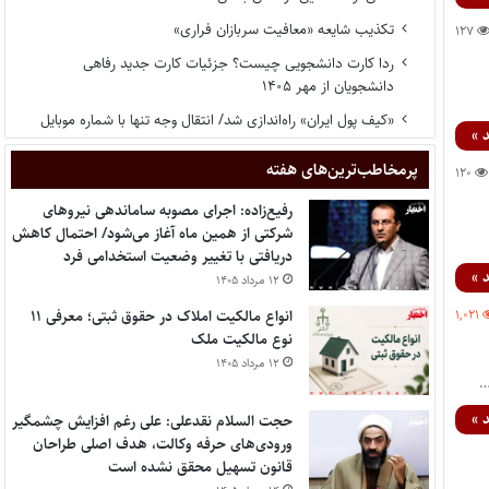
تکذیب شایعه «معافیت سربازان فراری»
۱۲۷
ردا کارت دانشجویی چیست؟ جزئیات کارت جدید رفاهی
دانشجویان از مهر ۱۴۰۵
«کیف پول ایران» راه‌اندازی شد/ انتقال وجه تنها با شماره موبایل
 »
پر‌مخاطب‌ترین‌های هفته
۱۲۰
رفیع‌زاده: اجرای مصوبه ساماندهی نیروهای
شرکتی از همین ماه آغاز می‌شود/ احتمال کاهش
دریافتی با تغییر وضعیت استخدامی فرد
 »
۱۲ مرداد ۱۴۰۵
۱,۰۲۱
انواع مالکیت املاک در حقوق ثبتی؛ معرفی ۱۱
نوع مالکیت ملک
۱۲ مرداد ۱۴۰۵
 »
حجت السلام نقدعلی: علی رغم افزایش چشمگیر
ورودی‌های حرفه وکالت، هدف اصلی طراحان
قانون تسهیل محقق نشده است