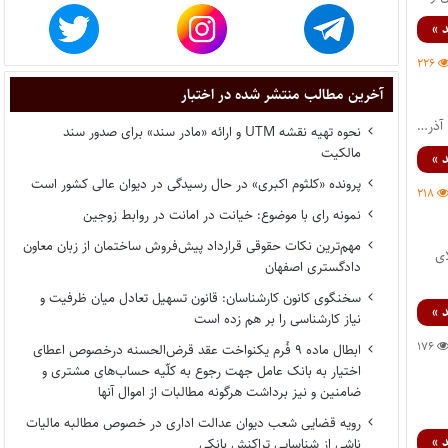
 »
۲۲۶
آخرین مطالب منتشر شده در اختبار
نحوه تهیه نقشه UTM و ارائه «مادر سند» برای صدور سند
مالکیت
 »
پرونده «کلثوم اکبری» در حال رسیدگی در دیوان عالی کشور است
۲۱۸
نمونه رای با موضوع: خیانت در امانت در روابط زوجین
مهم‌ترین نکات حقوقی قرارداد پیش‌فروش ساختمان از زبان معاون
کلای
دادگستری اصفهان
سخنگوی کانون کارشناسان: قانون تسهیل تعادل میان ظرفیت و
 »
نیاز کارشناسی را بر هم زده است
۱۷۶
ابطال ماده ۹ فُرم یکنواخت عقد قرض‌الحسنه درخصوص اعطای
اختیار به بانک عامل جهت رجوع به کلّیه حساب‌های مشتری و
ضامنین و نیز برداشت هرگونه مطالبات از اموال آنها
رویه قضایی شعب دیوان عدالت اداری در خصوص مطالبه مالیات
 »
ناشی از شناسایی تراکنش بانکی