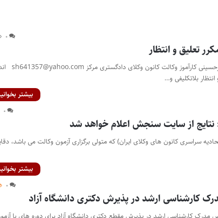
۰
رر تعلیق و انتظار
نویسنده: سیاوش هوشیارحسینی کارآموز وکالت کانون وکلای دادگستری مرکز om
نتظار بلاتکلیفی و…
بیشتر بخوانید
۰
: نتایج از سایت سنجش اعلام خواهد شد
ادیه سراسری کانون های وکلای ایران) که متولی برگزاری آزمون وکالت می باشد، دقای
بیشتر بخوانید
۰
ک کارشناسی ارشد در پذیرش دکتری دانشگاه آزاد
س مدرک کارشناسی ارشد در پذیرش مقطع دکتری دانشگاه آزاد برای دوره های با آزمو