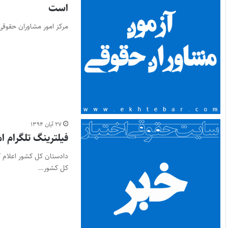
است
مرکز امور مشاوران حقوقی ق
۲۷ آبان ۱۳۹۴
فیلترینگ تلگرام ا
دادستان کل کشور اعلام ک
کل کشور…