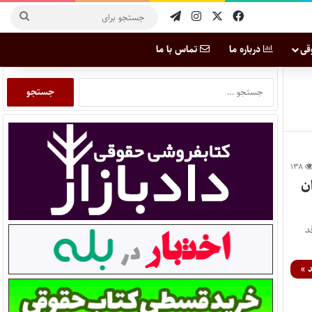
قی
درباره ما
تماس با ما
۱۳۸
ن
د
 »