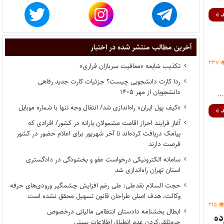
 »
آخرین مطالب منتشر شده در اختبار
۲۳۷
تکذیب شایعه «معافیت سربازان فراری»
ردا کارت دانشجویی چیست؟ جزئیات کارت جدید رفاهی
دانشجویان از مهر ۱۴۰۵
…
«کیف پول ایران» راه‌اندازی شد/ انتقال وجه تنها با شماره موبایل
 »
آغاز فرایند احراز اقامت مشمولان یارانه در کشور/ افرادی که
پیامک دریافت کرده‌اند تا آخر شهریور برای اعلام حضور در کشور
فرصت دارند
سامانه الکترونیکی درخواست عفو و بخشودگی در دادگستری
استان تهران راه‌اندازی شد
حجت السلام نقدعلی: علی رغم افزایش چشمگیر ورودی‌های حرفه
وکالت، هدف اصلی طراحان قانون تسهیل محقق نشده است
۲۱۵
ابطال بخشنامه دادستان انتظامی مالیاتی درخصوص
ده
جرم‌تلقی‌کردن عدم انطباق اطلاعات پستی