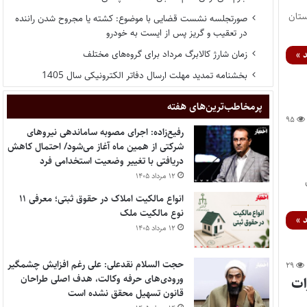
ستان
صورتجلسه نشست قضایی با موضوع: کشته یا مجروح شدن راننده
در تعقیب و گریز پس از ایست به خودرو
زمان شارژ کالابرگ مرداد برای گروه‌های مختلف
 »
بخشنامه تمدید مهلت ارسال دفاتر الکترونیکی سال 1405
پر‌مخاطب‌ترین‌های هفته
۹۵
رفیع‌زاده: اجرای مصوبه ساماندهی نیروهای
شرکتی از همین ماه آغاز می‌شود/ احتمال کاهش
دریافتی با تغییر وضعیت استخدامی فرد
۱۲ مرداد ۱۴۰۵
انواع مالکیت املاک در حقوق ثبتی؛ معرفی ۱۱
نوع مالکیت ملک
 »
۱۲ مرداد ۱۴۰۵
حجت السلام نقدعلی: علی رغم افزایش چشمگیر
۲۹
ورودی‌های حرفه وکالت، هدف اصلی طراحان
رات
قانون تسهیل محقق نشده است