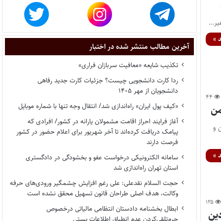
غیر…
 »
آخرین مطالب منتشر شده در اختبار
تکذیب شایعه «معافیت سربازان فراری»
ردا کارت دانشجویی چیست؟ جزئیات کارت جدید رفاهی
دانشجویان از مهر ۱۴۰۵
۴۴
«کیف پول ایران» راه‌اندازی شد/ انتقال وجه تنها با شماره موبایل
من
آغاز فرایند احراز اقامت مشمولان یارانه در کشور/ افرادی که
 و
پیامک دریافت کرده‌اند تا آخر شهریور برای اعلام حضور در کشور
فرصت دارند
 »
سامانه الکترونیکی درخواست عفو و بخشودگی در دادگستری
استان تهران راه‌اندازی شد
حجت السلام نقدعلی: علی رغم افزایش چشمگیر ورودی‌های حرفه
وکالت، هدف اصلی طراحان قانون تسهیل محقق نشده است
۱۲۵
ابطال بخشنامه دادستان انتظامی مالیاتی درخصوص
جرم‌تلقی‌کردن عدم انطباق اطلاعات پستی