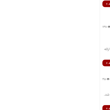
 »
۱۳۸
رائه
 »
۴۵
 شد.
 »