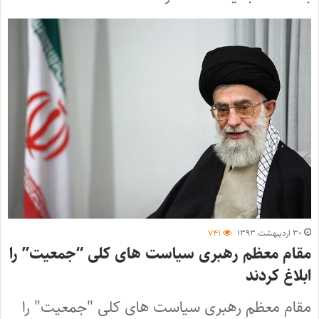
۳۰ اردیبهشت ۱۳۹۳
۷۴۱
مقام معظم رهبری سیاست های کلی “جمعیت” را
ابلاغ کردند
مقام معظم رهبری سیاست های کلی "جمعیت" را