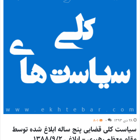
۲۸ دی ۱۳۹۳
۰
۸۰۱
سیاست کلی قضایی پنج ساله ابلاغ شده توسط
مقام معظم رهبری – ابلاغی ۱۳۸۸/۹/۲