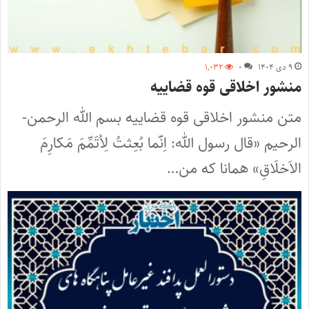
۹ دی ۱۴۰۴
۰
۱,۰۳۲
منشور اخلاقی قوه قضاییه
متن منشور اخلاقی قوه قضاییه بسم ­الله­ الرحمن­
الرحیم «قال رسول الله: اِنّما بُعِثتُ لِاُتَمِّمَ مَکارِمَ
الاَخلَاقِ» همانا که من…