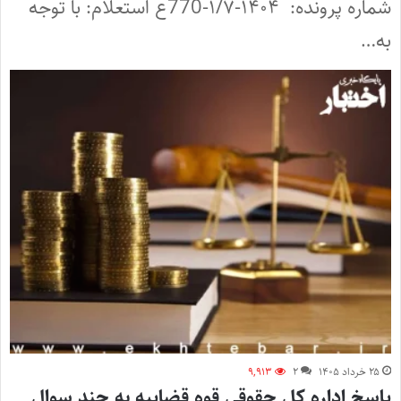
شماره پرونده: ۱۴۰۴-۱/۷-770ع استعلام: با توجه
به…
۲۵ خرداد ۱۴۰۵
۲
۹,۹۱۳
پاسخ اداره کل حقوقی قوه قضاییه به چند سوال