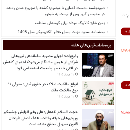
صورتجلسه نشست قضایی با موضوع: کشته یا مجروح شدن راننده
در تعقیب و گریز پس از ایست به خودرو
مشخصات نظریه: شماره نظریه : ۷/۱۴۰۳/۸۵ شماره پرونده : ۱۴۰۳-۹۸-۸۵ ح تاریخ نظریه : ۱۴۰۳/۰۵/۱۴ استعلام: ۱-
زمان شارژ کالابرگ مرداد برای گروه‌های مختلف
 »
بخشنامه تمدید مهلت ارسال دفاتر الکترونیکی سال 1405
پر‌مخاطب‌ترین‌های هفته
۱,۱۹۹
رفیع‌زاده: اجرای مصوبه ساماندهی نیروهای
شرکتی از همین ماه آغاز می‌شود/ احتمال کاهش
دریافتی با تغییر وضعیت استخدامی فرد
۱۲ مرداد ۱۴۰۵
انواع مالکیت املاک در حقوق ثبتی؛ معرفی ۱۱
 »
نوع مالکیت ملک
۱۲ مرداد ۱۴۰۵
حجت السلام نقدعلی: علی رغم افزایش چشمگیر
۱۵,۸۵
ورودی‌های حرفه وکالت، هدف اصلی طراحان
قانون تسهیل محقق نشده است