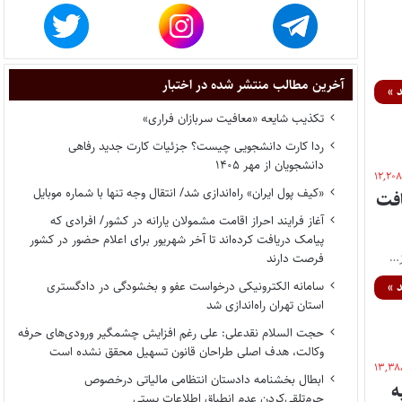
آخرین مطالب منتشر شده در اختبار
 »
تکذیب شایعه «معافیت سربازان فراری»
ردا کارت دانشجویی چیست؟ جزئیات کارت جدید رفاهی
دانشجویان از مهر ۱۴۰۵
۱۲,۲۰
«کیف پول ایران» راه‌اندازی شد/ انتقال وجه تنها با شماره موبایل
افت
آغاز فرایند احراز اقامت مشمولان یارانه در کشور/ افرادی که
پیامک دریافت کرده‌اند تا آخر شهریور برای اعلام حضور در کشور
ز…
فرصت دارند
سامانه الکترونیکی درخواست عفو و بخشودگی در دادگستری
 »
استان تهران راه‌اندازی شد
حجت السلام نقدعلی: علی رغم افزایش چشمگیر ورودی‌های حرفه
وکالت، هدف اصلی طراحان قانون تسهیل محقق نشده است
۱۳,۳۸
ابطال بخشنامه دادستان انتظامی مالیاتی درخصوص
ه
جرم‌تلقی‌کردن عدم انطباق اطلاعات پستی