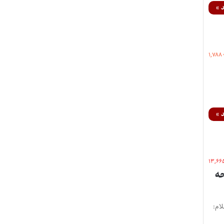
 »
۱,۷۸۸
 »
۱۳,۶۶
اده از بند «د» ماده ۸ لایحه
۱-۹۷-844ح تاریخ نظریه : ۱۴۰۳/۰۲/۳۱ استعلام: