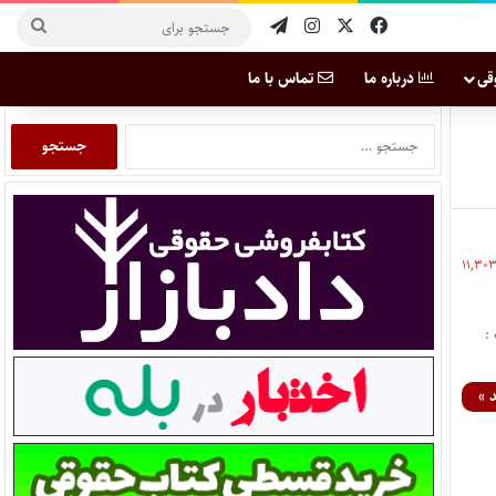
قی
درباره ما
تماس با ما
۱۱,۳۰
:
 »