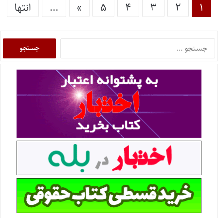
۱
۲
۳
۴
۵
»
...
انتها