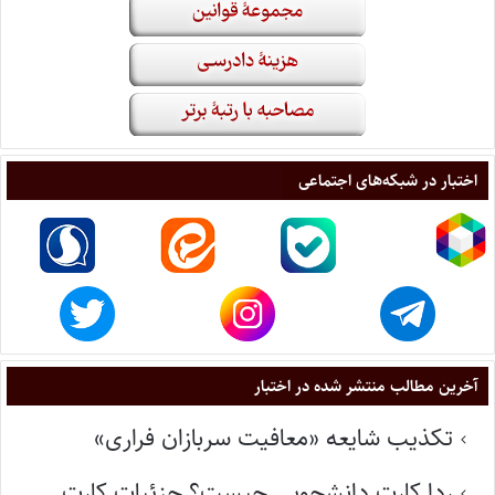
اختبار در شبکه‌های اجتماعی
آخرین مطالب منتشر شده در اختبار
تکذیب شایعه «معافیت سربازان فراری»
ردا کارت دانشجویی چیست؟ جزئیات کارت