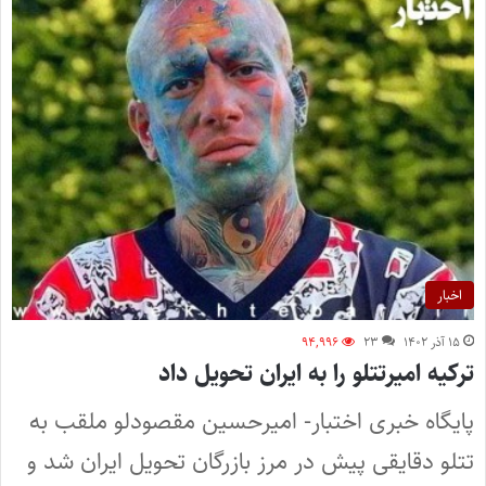
اخبار
۱۵ آذر ۱۴۰۲
۲۳
۹۴,۹۹۶
ترکیه امیرتتلو را به ایران تحویل داد
پایگاه خبری اختبار- امیرحسین مقصودلو ملقب به
تتلو دقایقی پیش در مرز بازرگان تحویل ایران شد و