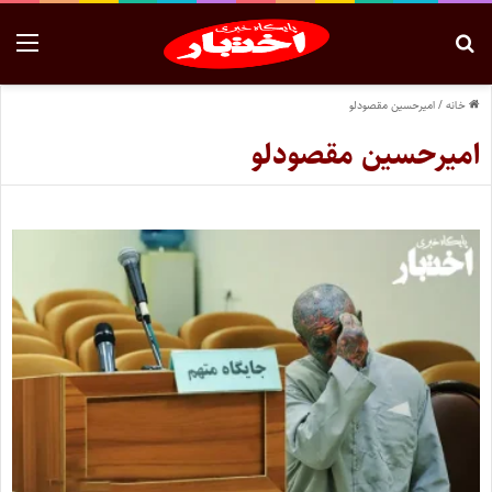
خانه
/
امیرحسین مقصودلو
امیرحسین مقصودلو