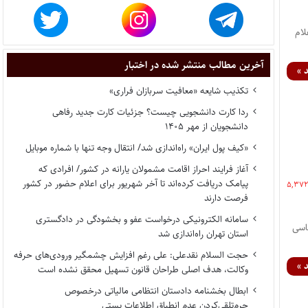
اعلام
آخرین مطالب منتشر شده در اختبار
 »
تکذیب شایعه «معافیت سربازان فراری»
ردا کارت دانشجویی چیست؟ جزئیات کارت جدید رفاهی
دانشجویان از مهر ۱۴۰۵
«کیف پول ایران» راه‌اندازی شد/ انتقال وجه تنها با شماره موبایل
آغاز فرایند احراز اقامت مشمولان یارانه در کشور/ افرادی که
پیامک دریافت کرده‌اند تا آخر شهریور برای اعلام حضور در کشور
۵,۳۷
فرصت دارند
سامانه الکترونیکی درخواست عفو و بخشودگی در دادگستری
شناسی
استان تهران راه‌اندازی شد
حجت السلام نقدعلی: علی رغم افزایش چشمگیر ورودی‌های حرفه
 »
وکالت، هدف اصلی طراحان قانون تسهیل محقق نشده است
ابطال بخشنامه دادستان انتظامی مالیاتی درخصوص
جرم‌تلقی‌کردن عدم انطباق اطلاعات پستی