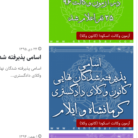
آزمون وکالت اسکودا (کانون وکلا)
۲۴ دی ۱۳۹۵
اسامی پذیرفته شدگان نهایی آزمو
وکلای دادگستری…
آزمون وکالت اسکودا (کانون وکلا)
۱ بهمن ۱۳۹۴