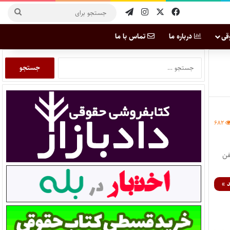
قی
درباره ما
تماس با ما
۶۸۲
درس تلفن
 »