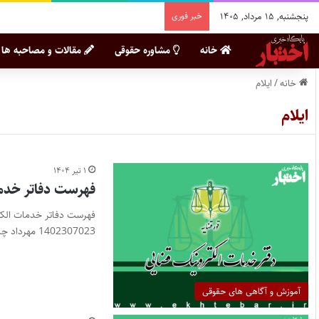
پنجشنبه, ۱۵ مرداد, ۱۴۰۵
خبر فوری
خانه
مشاوره حقوقی
مقالات و مصاحبه ها
خانه
/
ایلام
ایلام
۱ تیر ۱۴۰۴
فهرست دفاتر خدما
1402307023 مهرداد چابک…
آموزش و آگاهی های حقوقی