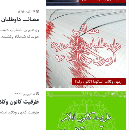
۲۴ آبان ۱۳۹۶
مصائب داوطلبان زلز
روزهای پر اضطراب داوطلبا
هولناک شامگاه یکشنبه…
آزمون وکالت اسکودا (کانون وکلا)
۸ شهریور ۱۳۹۶
ظرفیت کانون وکلای 
ظرفیت کانون وکلای ایلام در آزمون وکالت ۹۶ ، ۲۵ نفر تعیین ش