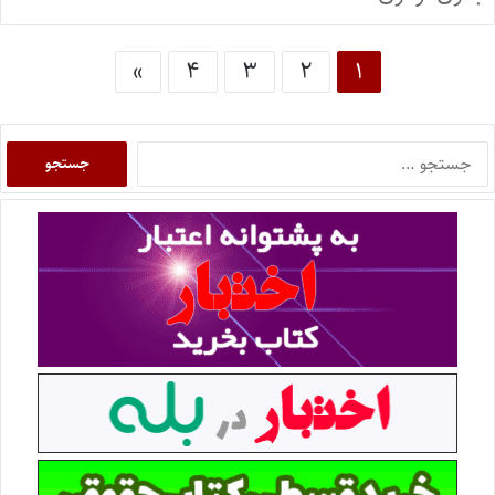
»
۴
۳
۲
۱