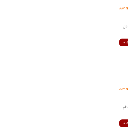
۸۸۷
زنده‌دل
 »
۵۵۲
اد مهلت ثبت‌نام
 »