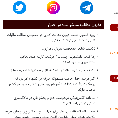
ضا
آخرین مطالب منتشر شده در اختبار
 »
رویه قضایی شعب دیوان عدالت اداری در خصوص مطالبه مالیات
ناشی از شناسایی تراکنش بانکی
تکذیب شایعه «معافیت سربازان فراری»
۵۷۶
ردا کارت دانشجویی چیست؟ جزئیات کارت جدید رفاهی
دانشجویان از مهر ۱۴۰۵
«کیف پول ایران» راه‌اندازی شد/ انتقال وجه تنها با شماره موبایل
 »
آغاز فرایند احراز اقامت مشمولان یارانه در کشور/ افرادی که
پیامک دریافت کرده‌اند تا آخر شهریور برای اعلام حضور در کشور
فرصت دارند
سامانه الکترونیکی درخواست عفو و بخشودگی در دادگستری
استان تهران راه‌اندازی شد
۴۱۹
حجت السلام نقدعلی: علی رغم افزایش چشمگیر ورودی‌های حرفه
وکالت، هدف اصلی طراحان قانون تسهیل محقق نشده است