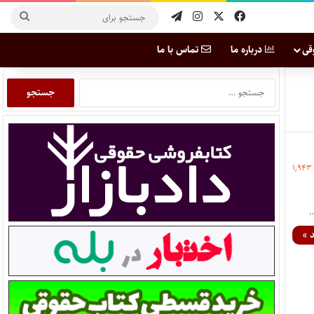
قی
درباره ما
تماس با ما
۱,۹۴۳
 »