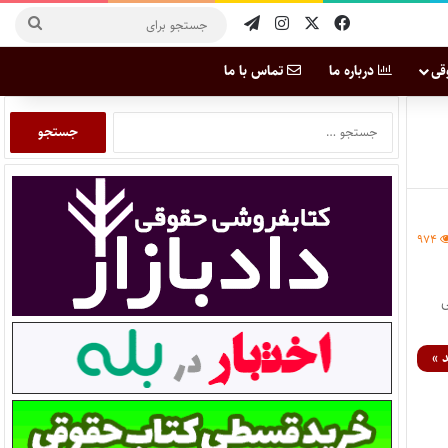
قی
درباره ما
تماس با ما
۹۷۴
ی
 »