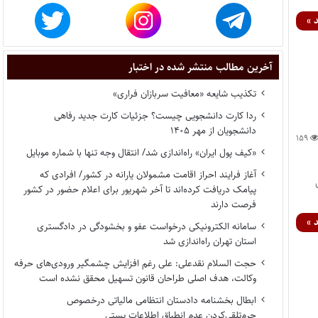
 »
آخرین مطالب منتشر شده در اختبار
تکذیب شایعه «معافیت سربازان فراری»
ردا کارت دانشجویی چیست؟ جزئیات کارت جدید رفاهی
دانشجویان از مهر ۱۴۰۵
۱۵۹
«کیف پول ایران» راه‌اندازی شد/ انتقال وجه تنها با شماره موبایل
آغاز فرایند احراز اقامت مشمولان یارانه در کشور/ افرادی که
ش
پیامک دریافت کرده‌اند تا آخر شهریور برای اعلام حضور در کشور
فرصت دارند
 »
سامانه الکترونیکی درخواست عفو و بخشودگی در دادگستری
استان تهران راه‌اندازی شد
حجت السلام نقدعلی: علی رغم افزایش چشمگیر ورودی‌های حرفه
وکالت، هدف اصلی طراحان قانون تسهیل محقق نشده است
ابطال بخشنامه دادستان انتظامی مالیاتی درخصوص
جرم‌تلقی‌کردن عدم انطباق اطلاعات پستی