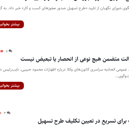
گوی شورای نگهبان از تایید «طرح تسهیل صدور مجوزهای کسب‌ و کار» خبر داد. به گ
بیشتر بخوانید
۷
الت متضمن هیچ نوعی از انحصار یا تبعیض نیست
ط عمومی اتحادیه سراسری کانون‌های وکلا درباره اظهارات محمود حبیبی، نایب‌رئیس د
فت‌وگوی…
بیشتر بخوانید
۳
برای تسریع در تعیین تکلیف طرح تسهیل