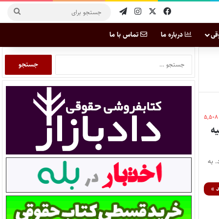
قی
درباره ما
تماس با ما
۵,۵۰۸
ه
 به
 »