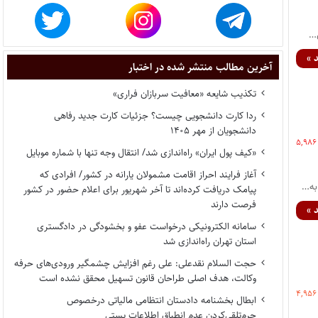
 »
آخرین مطالب منتشر شده در اختبار
تکذیب شایعه «معافیت سربازان فراری»
ردا کارت دانشجویی چیست؟ جزئیات کارت جدید رفاهی
دانشجویان از مهر ۱۴۰۵
۵,۹۸۶
«کیف پول ایران» راه‌اندازی شد/ انتقال وجه تنها با شماره موبایل
آغاز فرایند احراز اقامت مشمولان یارانه در کشور/ افرادی که
پیامک دریافت کرده‌اند تا آخر شهریور برای اعلام حضور در کشور
فرصت دارند
 »
سامانه الکترونیکی درخواست عفو و بخشودگی در دادگستری
استان تهران راه‌اندازی شد
حجت السلام نقدعلی: علی رغم افزایش چشمگیر ورودی‌های حرفه
وکالت، هدف اصلی طراحان قانون تسهیل محقق نشده است
۴,۹۵۶
ابطال بخشنامه دادستان انتظامی مالیاتی درخصوص
جرم‌تلقی‌کردن عدم انطباق اطلاعات پستی