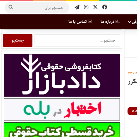
قی
درباره ما
تماس با ما
۳۳۷
انون ثبت مصوب ۱۳۵۱ و حذف ماده (۳۴) مکرر
 »