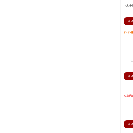
هوری
 »
۳۰۲
ن
 »
۸,۵۴
 »