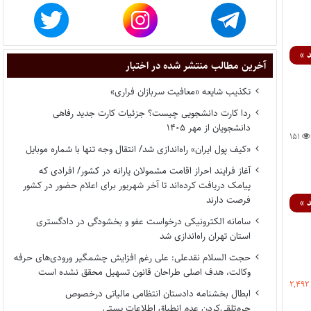
 »
آخرین مطالب منتشر شده در اختبار
تکذیب شایعه «معافیت سربازان فراری»
ردا کارت دانشجویی چیست؟ جزئیات کارت جدید رفاهی
دانشجویان از مهر ۱۴۰۵
۱۵۱
«کیف پول ایران» راه‌اندازی شد/ انتقال وجه تنها با شماره موبایل
آغاز فرایند احراز اقامت مشمولان یارانه در کشور/ افرادی که
پیامک دریافت کرده‌اند تا آخر شهریور برای اعلام حضور در کشور
فرصت دارند
 »
سامانه الکترونیکی درخواست عفو و بخشودگی در دادگستری
استان تهران راه‌اندازی شد
حجت السلام نقدعلی: علی رغم افزایش چشمگیر ورودی‌های حرفه
وکالت، هدف اصلی طراحان قانون تسهیل محقق نشده است
۲,۴۹۲
ابطال بخشنامه دادستان انتظامی مالیاتی درخصوص
جرم‌تلقی‌کردن عدم انطباق اطلاعات پستی