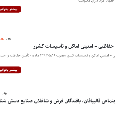
قوق افراد داراي معلوليت
بیشتر بخوانید
۰
 حفاظتی – امنیتی اماکن و تأسیسات کشور
قانون تعیین حریم حفاظتی – امنیتی اماکن و تاسیسات کشور مصوب ۱۳۹۳٫۵٫۱۹ ماده۱- تأمین حفاظت و 
بیشتر بخوانید
۰
جتماعی قالیبافان، بافندگان فرش و شاغلان صنایع دستی شن