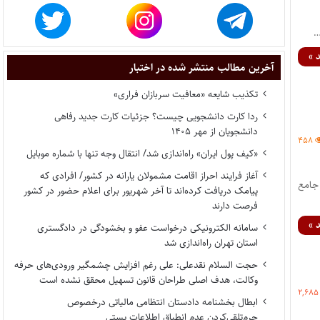
 »
آخرین مطالب منتشر شده در اختبار
تکذیب شایعه «معافیت سربازان فراری»
ردا کارت دانشجویی چیست؟ جزئیات کارت جدید رفاهی
دانشجویان از مهر ۱۴۰۵
۴۵۸
«کیف پول ایران» راه‌اندازی شد/ انتقال وجه تنها با شماره موبایل
آغاز فرایند احراز اقامت مشمولان یارانه در کشور/ افرادی که
 جامع
پیامک دریافت کرده‌اند تا آخر شهریور برای اعلام حضور در کشور
فرصت دارند
 »
سامانه الکترونیکی درخواست عفو و بخشودگی در دادگستری
استان تهران راه‌اندازی شد
حجت السلام نقدعلی: علی رغم افزایش چشمگیر ورودی‌های حرفه
وکالت، هدف اصلی طراحان قانون تسهیل محقق نشده است
۲,۶۸۵
ابطال بخشنامه دادستان انتظامی مالیاتی درخصوص
جرم‌تلقی‌کردن عدم انطباق اطلاعات پستی