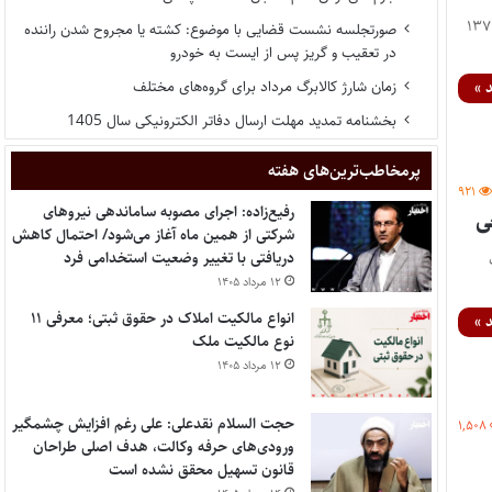
۱۳۱۶/۳/ با اصلاحات تا تاریخ ۱۳۷۶/۴/۲۹
صورتجلسه نشست قضایی با موضوع: کشته یا مجروح شدن راننده
در تعقیب و گریز پس از ایست به خودرو
زمان شارژ کالابرگ مرداد برای گروه‌های مختلف
 »
بخشنامه تمدید مهلت ارسال دفاتر الکترونیکی سال 1405
پر‌مخاطب‌ترین‌های هفته
۹۲۱
رفیع‌زاده: اجرای مصوبه ساماندهی نیروهای
ی
شرکتی از همین ماه آغاز می‌شود/ احتمال کاهش
دریافتی با تغییر وضعیت استخدامی فرد
حات
۱۲ مرداد ۱۴۰۵
انواع مالکیت املاک در حقوق ثبتی؛ معرفی ۱۱
 »
نوع مالکیت ملک
۱۲ مرداد ۱۴۰۵
حجت السلام نقدعلی: علی رغم افزایش چشمگیر
۱,۵۰۸
ورودی‌های حرفه وکالت، هدف اصلی طراحان
قانون تسهیل محقق نشده است