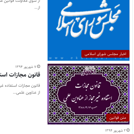
از سوی معاونت قوانین 
از…
اخبار مجلس شورای اسلامی
۷ شهریور ۱۳۹۴
قانون مجازات استف
از عناوین علمی…
متن قوانین
۲ شهریور ۱۳۹۴