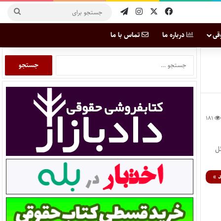
قی
درباره ما
تماس با ما
۱۸۱
ل
 »