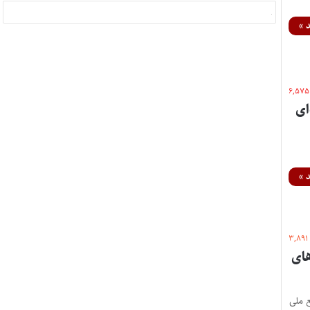
 »
۶,۵۷۵
ای
 »
۳,۸۹۱
ای
 ملی