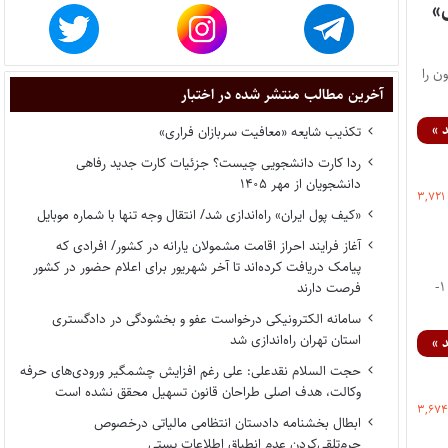
»
ن را
آخرین مطالب منتشر شده در اختبار
 »
تکذیب شایعه «معافیت سربازان فراری»
ردا کارت دانشجویی چیست؟ جزئیات کارت جدید رفاهی
دانشجویان از مهر ۱۴۰۵
۳,۷۲۱
«کیف پول ایران» راه‌اندازی شد/ انتقال وجه تنها با شماره موبایل
آغاز فرایند احراز اقامت مشمولان یارانه در کشور/ افرادی که
پیامک دریافت کرده‌اند تا آخر شهریور برای اعلام حضور در کشور
عنوان طرح: طرح دو فوریتی صلاحیت رسیدگی محاکم جمهوری اسلامی ایران در خصوص جرایم بین‌الملل ماده ۱-
فرصت دارند
سامانه الکترونیکی درخواست عفو و بخشودگی در دادگستری
استان تهران راه‌اندازی شد
 »
حجت السلام نقدعلی: علی رغم افزایش چشمگیر ورودی‌های حرفه
وکالت، هدف اصلی طراحان قانون تسهیل محقق نشده است
۳,۶۷
ابطال بخشنامه دادستان انتظامی مالیاتی درخصوص
جرم‌تلقی‌کردن عدم انطباق اطلاعات پستی