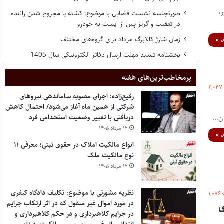
ی کشور،
صورتجلسه نشست قضایی با موضوع: کشته یا مجروح شدن راننده
در تعقیب و گریز پس از ایست به خودرو
زمان شارژ کالابرگ مرداد برای گروه‌های مختلف
 »
بخشنامه تمدید مهلت ارسال دفاتر الکترونیکی سال 1405
پر‌مخاطب‌ترین‌های هفته
۲,۰۴۷
رفیع‌زاده: اجرای مصوبه ساماندهی نیروهای
شرکتی از همین ماه آغاز می‌شود/ احتمال کاهش
دریافتی با تغییر وضعیت استخدامی فرد
ان…
۱۲ مرداد ۱۴۰۵
 »
انواع مالکیت املاک در حقوق ثبتی؛ معرفی ۱۱
نوع مالکیت ملک
۱۲ مرداد ۱۴۰۵
نظریه مشورتی با موضوع: تکلیف دادگاه کیفری
۱,۰۷۶
در مورد اموال غیر منقول که در اثر ارتکاب جرایم
ی
در جرایم کلاهبرداری و در حکم کلاهبرداری و