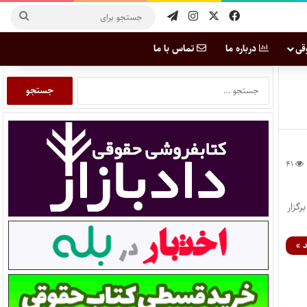
قی
درباره ما
تماس با ما
۴۱
گزار
 »