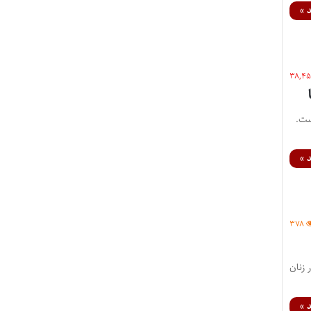
 »
۳۸,۴
ان رسیده است.
 »
۳۷۸
 زنان
 »