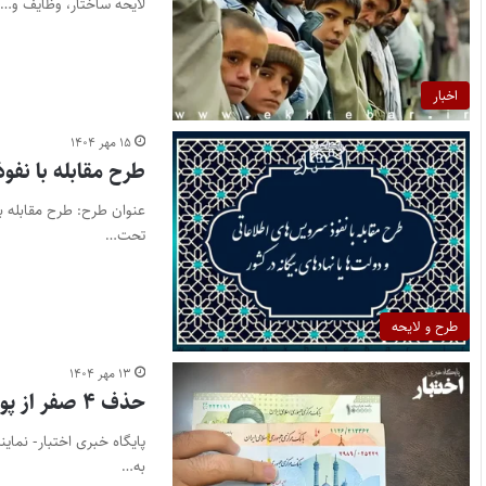
لایحه ساختار، وظایف و…
اخبار
۱۵ مهر ۱۴۰۴
طرح مقابله با نفو
تحت…
طرح و لایحه
۱۳ مهر ۱۴۰۴
حذف ۴ صفر از پول ملی به تصویب مجلس رسید
پایگاه خبری اختبار- نما
به…