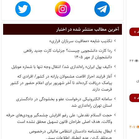
آخرین مطالب منتشر شده در اختبار
 »
تکذیب شایعه «معافیت سربازان فراری»
ردا کارت دانشجویی چیست؟ جزئیات کارت جدید رفاهی
دانشجویان از مهر ۱۴۰۵
۴۴
«کیف پول ایران» راه‌اندازی شد/ انتقال وجه تنها با شماره موبایل
آغاز فرایند احراز اقامت مشمولان یارانه در کشور/ افرادی که
ی
پیامک دریافت کرده‌اند تا آخر شهریور برای اعلام حضور در کشور
فرصت دارند
 »
سامانه الکترونیکی درخواست عفو و بخشودگی در دادگستری
استان تهران راه‌اندازی شد
حجت السلام نقدعلی: علی رغم افزایش چشمگیر ورودی‌های حرفه
وکالت، هدف اصلی طراحان قانون تسهیل محقق نشده است
۴۰۷
ابطال بخشنامه دادستان انتظامی مالیاتی درخصوص
جرم‌تلقی‌کردن عدم انطباق اطلاعات پستی