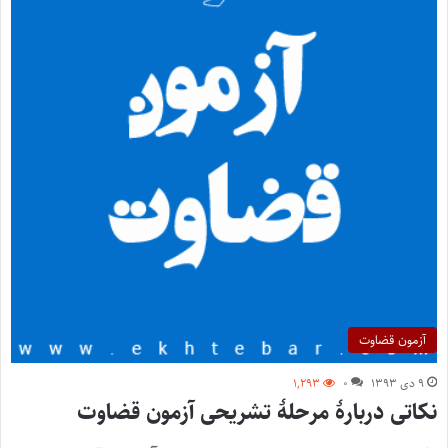
آزمون قضاوت
۹ دی ۱۳۹۳
۰
۱,۲۹۳
نکاتی دربارۀ مرحلۀ تشریحی آزمون قضاوت