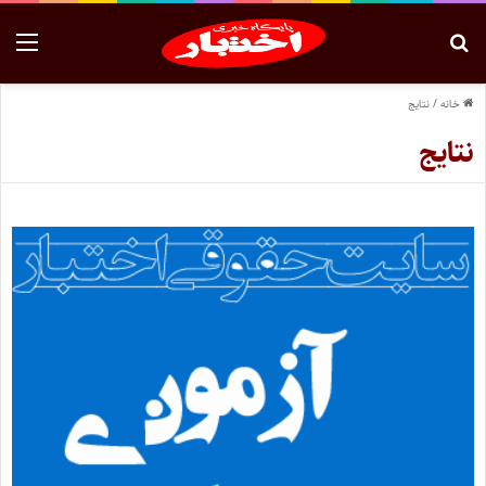
خانه
/
نتایج
نتایج