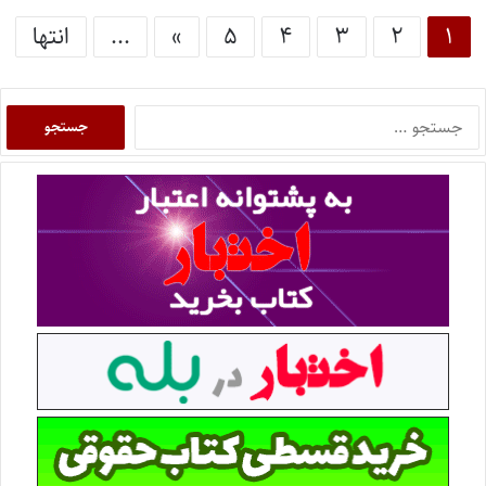
۱
۲
۳
۴
۵
»
...
انتها