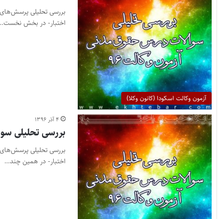
اختبار- در بخش نخست…
آزمون وکالت اسکودا (کانون وکلا)
۴ آذر ۱۳۹۶
بررسی تحلیلی سوالات
اختبار- در همین چند…