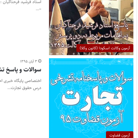
–…
آزمون وکالت اسکودا (کانون وکلا)
۳ آبان ۱۳۹۵
سوالات و پاسخ تش
درس حقوق تجارت…
آزمون قضاوت