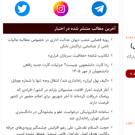
آخرین مطالب منتشر شده در اختبار
۲,۱۶۶
رویه قضایی شعب دیوان عدالت اداری در خصوص مطالبه مالیات
ناشی از شناسایی تراکنش بانکی
تکذیب شایعه «معافیت سربازان فراری»
ار پایگاه
ردا کارت دانشجویی چیست؟ جزئیات کارت جدید رفاهی
دانشجویان از مهر ۱۴۰۵
 »
«کیف پول ایران» راه‌اندازی شد/ انتقال وجه تنها با شماره موبایل
آغاز فرایند احراز اقامت مشمولان یارانه در کشور/ افرادی که
پیامک دریافت کرده‌اند تا آخر شهریور برای اعلام حضور در کشور
فرصت دارند
سامانه الکترونیکی درخواست عفو و بخشودگی در دادگستری
استان تهران راه‌اندازی شد
۱,۵۷۰
حجت السلام نقدعلی: علی رغم افزایش چشمگیر ورودی‌های حرفه
وکالت، هدف اصلی طراحان قانون تسهیل محقق نشده است