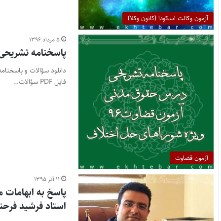
آزمون وکالت اسکودا (کانون وکلا)
۵ مرداد ۱۳۹۶
پاسخنامه تشریحی
فایل PDF سؤالات…
آزمون قضاوت
۱۱ آذر ۱۳۹۵
استاد فرشید فرحنا