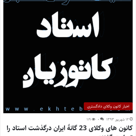
اخبار کانون وکلای دادگستری
۱۲ شهریور ۱۳۹۳
۰
۱۱۹
کانون های وکلای 23 گانۀ ایران درگذشت استاد را