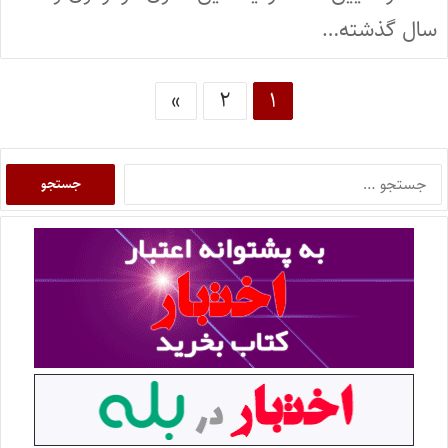
سال گذشته…
»
۲
۱