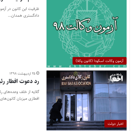
ظرفیت این کانون در آزم
دادگستری همدان…
آزمون وکالت اسکودا (کانون وکلا)
۲۵ اردیبهشت ۱۳۹۸
رد دعوت افطار رئ
گلایه از خلف وعده‌های ر
افطاری میزبان کانون‌های
اخبار دولت