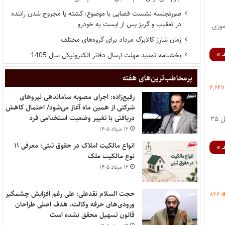
صورتجلسه نشست قضایی با موضوع: کشته یا مجروح شدن راننده
در تعقیب و گریز پس از ایست به خودرو
موزی
زمان شارژ کالابرگ مرداد برای گروه‌های مختلف
 »
بخشنامه تمدید مهلت ارسال دفاتر الکترونیکی سال 1405
پر‌مخاطب‌ترین‌های هفته
۴,۶۴۷
رفیع‌زاده: اجرای مصوبه ساماندهی نیروهای
شرکتی از همین ماه آغاز می‌شود/ احتمال کاهش
دریافتی با تغییر وضعیت استخدامی فرد
پایگاه خبری اختبار- اسامی پذیرفته شدگان کانون وکلای همدان در آزمون وکالت ۹۹ اعلام شد. این اسامی شامل ۳۵
۱۲ مرداد ۱۴۰۵
انواع مالکیت املاک در حقوق ثبتی؛ معرفی ۱۱
 »
نوع مالکیت ملک
۱۲ مرداد ۱۴۰۵
حجت السلام نقدعلی: علی رغم افزایش چشمگیر
۸۴۴
ورودی‌های حرفه وکالت، هدف اصلی طراحان
قانون تسهیل محقق نشده است