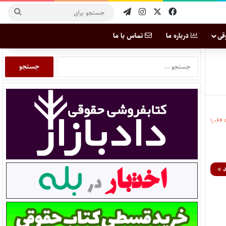
قی
درباره ما
تماس با ما
۱,۰۶۴
 »