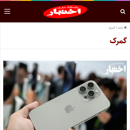
خانه
/
گمرک
گمرک