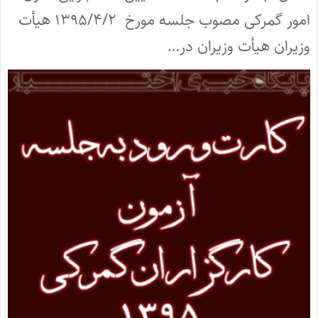
امور گمرکی مصوب جلسه مورخ ۱۳۹۵/۴/۲ هیأت
وزیران هیأت وزیران در…