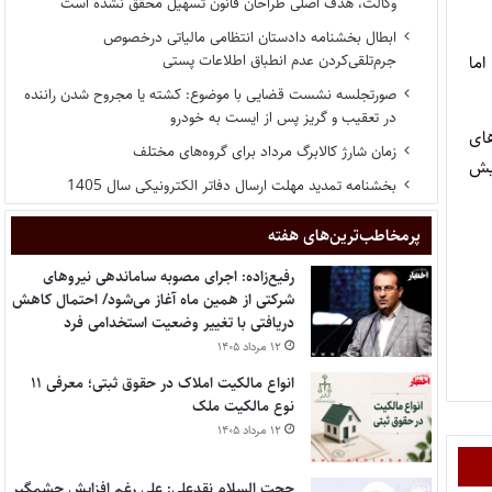
وکالت، هدف اصلی طراحان قانون تسهیل محقق نشده است
ابطال بخشنامه دادستان انتظامی مالیاتی درخصوص
جرم‌تلقی‌کردن عدم انطباق اطلاعات پستی
ما
صورتجلسه نشست قضایی با موضوع: کشته یا مجروح شدن راننده
در تعقیب و گریز پس از ایست به خودرو
های
زمان شارژ کالابرگ مرداد برای گروه‌های مختلف
پیش
بخشنامه تمدید مهلت ارسال دفاتر الکترونیکی سال 1405
پر‌مخاطب‌ترین‌های هفته
رفیع‌زاده: اجرای مصوبه ساماندهی نیروهای
شرکتی از همین ماه آغاز می‌شود/ احتمال کاهش
دریافتی با تغییر وضعیت استخدامی فرد
۱۲ مرداد ۱۴۰۵
انواع مالکیت املاک در حقوق ثبتی؛ معرفی ۱۱
نوع مالکیت ملک
۱۲ مرداد ۱۴۰۵
حجت السلام نقدعلی: علی رغم افزایش چشمگیر