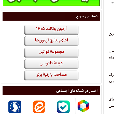
دسترسی سریع
یح
دن
مام
شترک
به
اختبار در شبکه‌های اجتماعی
ای
لس