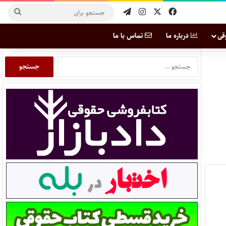
قی
درباره ما
تماس با ما