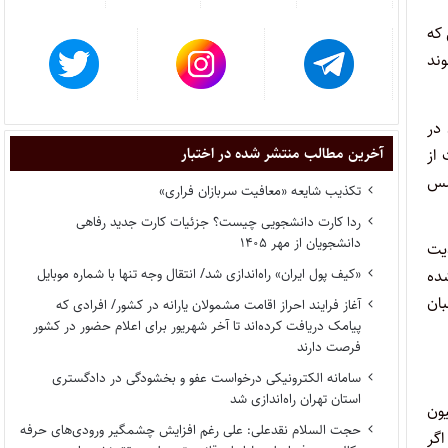
که
وند
در
آخرین مطالب منتشر شده در اختبار
از
لس
تکذیب شایعه «معافیت سربازان فراری»
ردا کارت دانشجویی چیست؟ جزئیات کارت جدید رفاهی
دانشجویان از مهر ۱۴۰۵
یت
«کیف پول ایران» راه‌اندازی شد/ انتقال وجه تنها با شماره موبایل
شده
ان
آغاز فرایند احراز اقامت مشمولان یارانه در کشور/ افرادی که
پیامک دریافت کرده‌اند تا آخر شهریور برای اعلام حضور در کشور
فرصت دارند
سامانه الکترونیکی درخواست عفو و بخشودگی در دادگستری
استان تهران راه‌اندازی شد
ون
حجت السلام نقدعلی: علی رغم افزایش چشمگیر ورودی‌های حرفه
گر