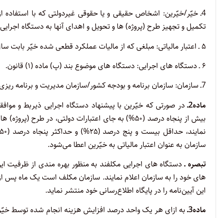
4ـ خیّر/خیّرین: اشخاص حقیقی و یا حقوقی غیردولتی که با استفاده ا
تکمیل و تجهیز طرح (پروژه) ها و تحویل و اهدای آنها به دستگاه اجرای
۵ ـ اعتبار مالیاتی: مبلغی که از مالیات عملکرد قطعی شده خیّر بابت سال انجام هزینه یا سنوات بعد قابل کسر می‌باشد.
۶ ـ دستگاه های اجرایی: دستگاه های موضوع بند (پ) ماده (۱) قانون.
7ـ سازمان: سازمان برنامه و بودجه کشور/سازمان مدیریت و برنامه ریزی استان، حسب مورد باتوجه به تعریف بند (۲) ماده (۱) این آیین‌نامه.
ماده2ـ
در صورتی که خیّرین با پیشنهاد دستگاه اجرایی ذی­ربط و موافق
بیش از پنجاه درصد (۵۰%) به جای اعتبارات دولتی، در 
سازمان به عنوان اعتبار مالیاتی به خیّرین اعطا می‌شود.
تبصره ـ
دستگاه های اجرایی مکلفند به منظور بهره مندی از ظرفیت این آ
های خود را به سازمان اعلام نمایند. سازمان مکلف است یک ماه پس ا
این آیین‌نامه را در پایگاه اطلاع‌رسانی خود منتشر نماید.
ماده3ـ