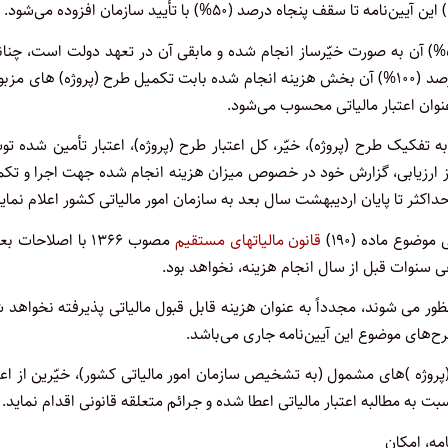
در مورد طرح (پروژه) های نیمه­‌تمام که حداقل پنجاه درصد (۵۰%) آن به صورت خیّرساز انجام شده و مابقی آن در تعهد دولت است، چ
همان خیّر طرح را با موافقت دستگاه و سازمان به اتمام برساند، صد درصد (۱۰۰%) آن بخش هزینه انجام شده بابت تکمیل طرح (پروژه) های مز
تفکیک طرح (پروژه)، خیّر، کل اعتبار طرح (پروژه)، اعتبار تأمین شده ت
س از ارزیابی، گزارش خود در خصوص میزان هزینه انجام شده جهت اجرا و تک
اکثر تا پایان اردیبهشت سال بعد به سازمان امور مالیاتی کشور اعلام نماید
ضوع ماده (۱۹۰)
قانون مالیات­­های مستقیم
مصوب ۱۳۶۶ با اصلاحات 
منظور می شوند، مجدداً به عنوان هزینه قابل قبول مالیاتی پذیرفته نخواهد 
ه )های مشمول (به تشخیص سازمان امور مالیاتی کشور)، خیّرین از اعتب
 به مطالبه اعتبار مالیاتی اعطا شده و جرائم متعلقه قانونی اقدام نماید.
مه، امکان