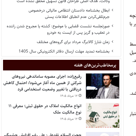
وکالت، هدف اصلی طراحان قانون تسهیل محقق نشده است
ابطال بخشنامه دادستان انتظامی مالیاتی درخصوص
نانچه
جرم‌تلقی‌کردن عدم انطباق اطلاعات پستی
بور با
صورتجلسه نشست قضایی با موضوع: کشته یا مجروح شدن راننده
در تعقیب و گریز پس از ایست به خودرو
زمان شارژ کالابرگ مرداد برای گروه‌های مختلف
وسط
بخشنامه تمدید مهلت ارسال دفاتر الکترونیکی سال 1405
میل
.
پر‌مخاطب‌ترین‌های هفته
بعدی
رفیع‌زاده: اجرای مصوبه ساماندهی نیروهای
شرکتی از همین ماه آغاز می‌شود/ احتمال کاهش
دریافتی با تغییر وضعیت استخدامی فرد
شد.
۱۲ مرداد ۱۴۰۵
انواع مالکیت املاک در حقوق ثبتی؛ معرفی ۱۱
نوع مالکیت ملک
ار
۱۲ مرداد ۱۴۰۵
حجت السلام نقدعلی: علی رغم افزایش چشمگیر