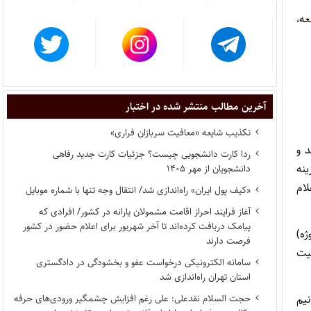
عه،
آخرین مطالب منتشر شده در اختبار
تکذیب شایعه «معافیت سربازان فراری»
د و
ردا کارت دانشجویی چیست؟ جزئیات کارت جدید رفاهی
ینه
دانشجویان از مهر ۱۴۰۵
 تأیید و اعلام
«کیف پول ایران» راه‌اندازی شد/ انتقال وجه تنها با شماره موبایل
آغاز فرایند احراز اقامت مشمولان یارانه در کشور/ افرادی که
پیامک دریافت کرده‌اند تا آخر شهریور برای اعلام حضور در کشور
ژه)
فرصت دارند
فیت
سامانه الکترونیکی درخواست عفو و بخشودگی در دادگستری
استان تهران راه‌اندازی شد
حجت السلام نقدعلی: علی رغم افزایش چشمگیر ورودی‌های حرفه
بور، نیم