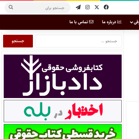
قی
درباره ما
تماس با ما