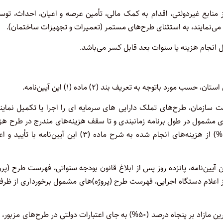
ز منابع غیردولتی، اقدام به کمک مالی، تأمین عرصه و اعیان، احداث، توس
ی می‌نمایند، به استثنای طرح‌های مستمر (تعمیرات و تجهیزات ساختمان).
ت سازمان، طرح‌های تملک دارایی های سرمایه ای را اجرا یا تکمیل نماین
طرح (پروژه) های مشمول در طول برنامه زمان­بندی و تا سقف هزینه‌های مندرج در طرح هز
نمایند، حداقل بیست و پنج درصد (۲۵%) و حداکثر پنجاه درصد (۵۰%) از هزینه‌های انجام شده به شرح ماده (۳) این آیین‌نامه با
یین‌نامه، پانزده روز پس از ابلاغ قانون بودجه سنواتی، فهرست طرح (پرو
ز اعلام دستگاه اجرایی، فهرست طرح (پروژه)های مشمول برخورداری از ظر
به ازای هر یک واحد درصد افزایش هزینه انجام شده توسط خیّرین مازاد بر پنجاه درصد (۵۰%) به جای اعتبارات دولتی در طرح‌های مز