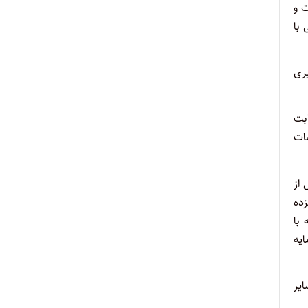
 و
 با
ری
 ثابت
سات
از
زده
 با
یه
یر