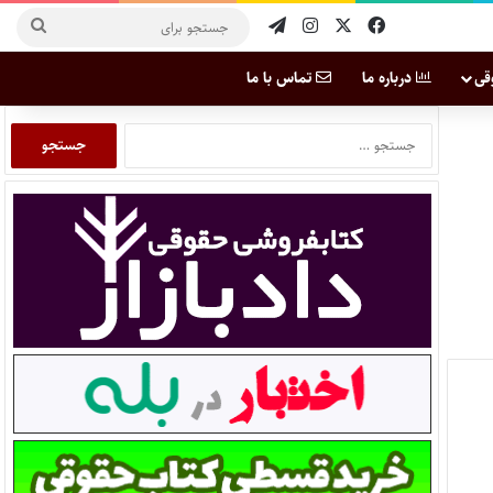
قی
درباره ما
تماس با ما