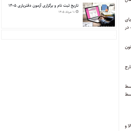
تاریخ ثبت نام و برگزاری آزمون دفتریاری ۱۴۰۵
۱۰ مرداد ۱۴۰۵
یای
 در
رجی، به ترتیب زیر نسبت‌های تعیین شده در بند‹‹د›› ماده (۲) قانون
ارج
سط
سط
ا و