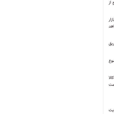
 از
ار
اهد
ریق
ضوع
الا
یمت
یت