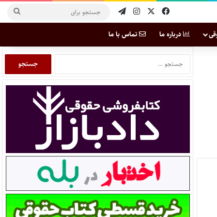
قی
درباره ما
تماس با ما