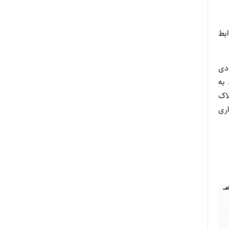
ابط
ادی
به
اک
اد تجاری