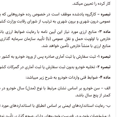
کار کرده را تعیین میکند.
تبصره –
کارگروه یادشده موظف است در خصوص رده خودروهایی که با
عمومی درون شهری و برون شهری به ترتیب از شورای رقابت وزارت کشور 
ماده ۳-
منابع ارزی مورد نیاز این آیین نامه با رعایت ضوابط ارزی ب
خارجی با اولویت حمل و نقل عمومی (با) تأیید سازمان سرمایه گذاری 
منابع ارزی با منشأ خارجی تأمین خواهد شد.
تبصره ۱-
ثبت سفارش یا ثبت آماری صادره پس از ورود خودرو به کشور 
تبصره ۲-
تخلیه خودرو بدون ثبت سفارش یا ثبت آماری در گمرکات کش
ماده ۴-
ضوابط فنی واردات خودرو به شرح زیر میباشد:
الف – سن خودرو بر اساس نشان مرتبط با نوع (مدل) سال خودرو در شم
کمتر از پنج سال باشد.
ب- رعایت استانداردهای ایمنی بر اساس انطباق با استانداردهای مورد ت
۱- مشخصات خودرو در فهرست خودروهای دارای صحه گذاری تأیید نوع وجود داشته باشد.