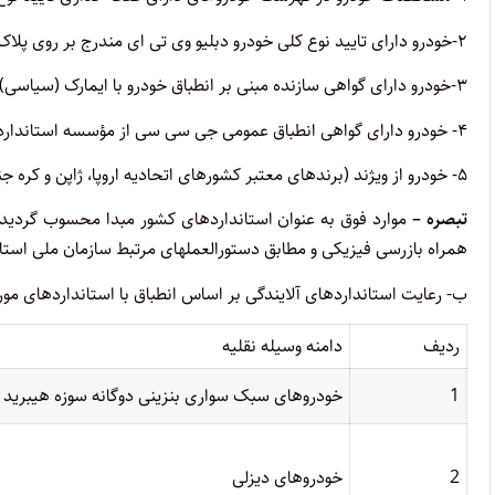
۲-خودرو دارای تایید نوع کلی خودرو دبلیو وی تی ای مندرج بر روی پلاک شناسایی باشد.
۳-خودرو دارای گواهی سازنده مبنی بر انطباق خودرو با ایمارک (سیاسی)
۴- خودرو دارای گواهی انطباق عمومی جی سی سی از مؤسسه استاندارد کشورهای حاشیه خلیج فارس (جی اس))
۵- خودرو از ویژند (برندهای معتبر کشورهای اتحادیه اروپا، ژاپن و کره جنوبی)
تبصره –
موارد فوق به عنوان استانداردهای کشور مبدا محسوب گردیده 
همراه بازرسی فیزیکی و مطابق دستورالعملهای مرتبط سازمان ملی استان
ب- رعایت استانداردهای آلایندگی بر اساس انطباق با استانداردهای 
ردیف
دامنه وسیله نقلیه
1
خودروهای سبک سواری بنزینی دوگانه سوزه هیبرید 
2
خودروهای دیزلی