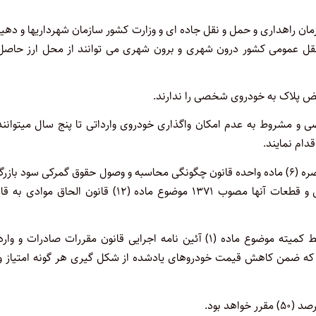
ان راهداری و حمل و نقل جاده ای و وزارت کشور سازمان شهرداریها و دهی
 نقل عمومی کشور درون شهری و برون شهری می توانند از محل ارز حاصل 
یض پلاک به خودروی شخصی را ندارند.
مشروط به عدم امکان واگذاری خودروی وارداتی تا پنج سال میتوانند 
دام نمایند.
مبنای تعیین ارزش خودرو و حقوق ورودی بر اساس اصلاحیه تبصره (۶) ماده واحده قانون چگونگی محاسبه و وصول حقوق گمرکی سود باز
و مالیات انواع خودرو و ماشین آلات راهسازی وارداتی و ساخت داخل و قطعات آنها مصوب ۱۳۷۱ موضوع ماده (۱۲) قانون الحاق 
پیشنهاد نرخ سود بازرگانی خودروهای کار کرده وارداتی توسط کمیته موضوع ماده (۱) آئین نامه اجرایی قانون مقررات صادرات و
هد بود که ضمن کاهش قیمت خودروهای یادشده از شکل گیری هر گونه امتیاز و
د بود.