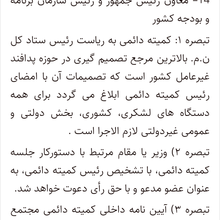
14
– معاون رئیس جمهور و رئیس سازمان برنامه
و بودجه کشور
تبصره ۱
: کمیته دائمی به ریاست رئیس ستاد کل
ن.م. بالاترین مرجع تصمیم گیری در حوزه پدافند
غیرعامل کشور است که تصمیمات آن با امضای
رئیس کمیته دائمی ابلاغ می گردد برای همه
دستگاه های لشکری، کشوری، بخش دولتی و
عمومی غیردولتی لازم الاجرا است .
تبصره ۲)
وزیر یا مقام مرتبط با دستورکار جلسه
کمیته دائمی، با تشخیص رئیس کمیته دائمی، به
عنوان عضو مدعو و با حق رأی دعوت خواهد شد.
تبصره ۳)
آیین نامه داخلی کمیته دائمی مجتمع