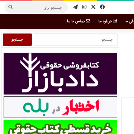
قی
درباره ما
تماس با ما