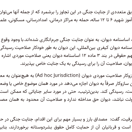
 بین‌المللی، مصادیق متعددی از جنایت جنگی در این تجاوز را برشمرد که از جمله آنها می‌توا
هدف قرار دادن مدرسه شجره طیبه در شهر میناب با حدود ۱۷۰ دانش‌آموز شهید ۶ تا ۱۲ ساله، حمله به مراکز درمانی، امدادرسانی، مسکونی،
وی تأکید کرد که تمامی این موارد بر اساس بندهای مشخصی از ماده ۸ اساسنامه دیوان، به عنوان جنایت جنگی جرم‌انگاری شده‌اند.با وجود وقو
نامه دیوان کیفری بین‌المللی، این دیوان به طور خودکار صلاحیت رسیدگی
این پرونده را ندارد. با این حال، این قاضی بازنشسته به یک ظرفیت مهم حقوقی در بند ۳ ماده ۱۲ اساسنامه دیوان یعنی صلاحیت موردی 
ه دیوان، صلاحیت آن را برای رسیدگی به یک جنایت خاص بپذیرند.
طهماسبی در توضیح این ظرفیت حقوقی خاطرنشان کرد: استفاده از سازوکار صلاحیت موردی دیوان (Ad hoc Jurisdiction) به 
ن سازوکار صرفاً به دیوان اجازه می‌دهد در مورد همان موضوع خاص یا وض
جاع داده است، رسیدگی کند. بدین‌ترتیب، حتی در مورد سایر جنایاتی که ممکن است
لت نباشد، دیوان حق مداخله ندارد و صلاحیت آن محدود به همان مصد
رفیت، گفت: مصداق بارز و بسیار مهم برای این اقدام، جنایت جنگی در ح
ت و قربانیان آن از حمایت کامل حقوق بشردوستانه برخوردارند، بنابرا