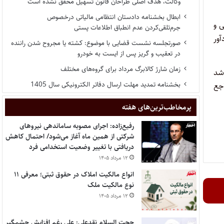
وکالت، هدف اصلی طراحان قانون تسهیل محقق نشده است
ابطال بخشنامه دادستان انتظامی مالیاتی درخصوص
ی و
جرم‌تلقی‌کردن عدم انطباق اطلاعات پستی
آور
صورتجلسه نشست قضایی با موضوع: کشته یا مجروح شدن راننده
در تعقیب و گریز پس از ایست به خودرو
زمان شارژ کالابرگ مرداد برای گروه‌های مختلف
اشد
بخشنامه تمدید مهلت ارسال دفاتر الکترونیکی سال 1405
جع
پر‌مخاطب‌ترین‌های هفته
رفیع‌زاده: اجرای مصوبه ساماندهی نیروهای
شرکتی از همین ماه آغاز می‌شود/ احتمال کاهش
دریافتی با تغییر وضعیت استخدامی فرد
۱۲ مرداد ۱۴۰۵
انواع مالکیت املاک در حقوق ثبتی؛ معرفی ۱۱
نوع مالکیت ملک
۱۲ مرداد ۱۴۰۵
حجت السلام نقدعلی: علی رغم افزایش چشمگیر