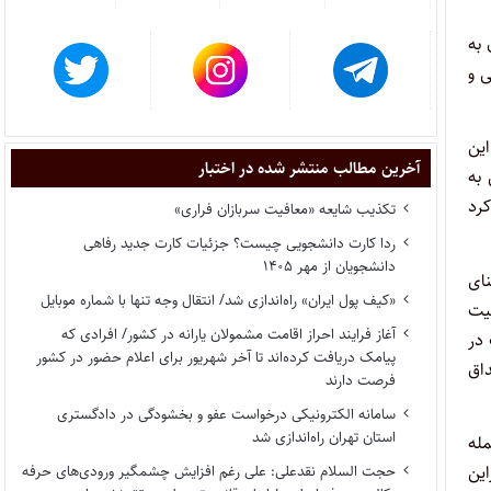
ن به
 علمی و
ع این
آخرین مطالب منتشر شده در اختبار
 به
اشاره کرد
تکذیب شایعه «معافیت سربازان فراری»
ردا کارت دانشجویی چیست؟ جزئیات کارت جدید رفاهی
دانشجویان از مهر ۱۴۰۵
هیچ‌عنوان به معنای
«کیف پول ایران» راه‌اندازی شد/ انتقال وجه تنها با شماره موبایل
عیت
آغاز فرایند احراز اقامت مشمولان یارانه در کشور/ افرادی که
 در
پیامک دریافت کرده‌اند تا آخر شهریور برای اعلام حضور در کشور
اق
فرصت دارند
سامانه الکترونیکی درخواست عفو و بخشودگی در دادگستری
استان تهران راه‌اندازی شد
مله
ین
حجت السلام نقدعلی: علی رغم افزایش چشمگیر ورودی‌های حرفه