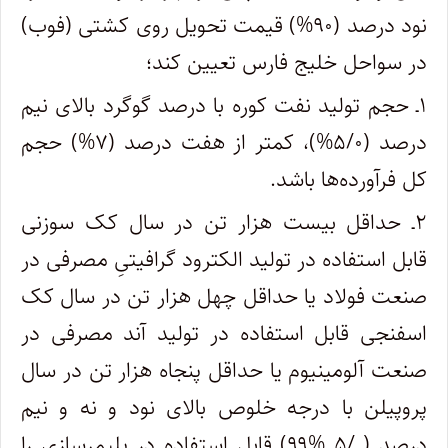
نود درصد (۹۰%) قیمت تحویل روی کشتی (فوب)
در سواحل خلیج فارس تعیین کند؛
۱ـ حجم تولید نفت کوره با درصد گوگرد بالای نیم
درصد (۵/۰%)، کمتر از هفت درصد (۷%) حجم
کل فرآورده‌ها باشد.
۲ـ حداقل بیست هزار تن در سال کک سوزنی
قابل استفاده در تولید الکترود گرافیتیِ مصرفی در
صنعت فولاد یا حداقل چهل هزار تن در سال کک
اسفنجی قابل استفاده در تولید آند مصرفی در
صنعت آلومینیوم یا حداقل پنجاه هزار تن در سال
پروپیلن با درجه خلوص بالای نود و نه و نیم
درصد ( /۵ %۹۹) قابل استفاده در پلیمرسازی را