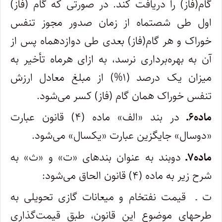
گام(فاز) را دریافت کند. در صورتی که گام (فاز)
اول طی شصت­ماه از زمان صدور مجوز تنفس
خوراک و هر گام(فاز) بعدی طی دوازده­ماه پس از
آن به بهره‌برداری نرسد، به ازای هرماه تأخیر به
میزان یک درصد (۱%) از مبلغ معادل ارزش
تنفس خوراک همان گام (فاز) کسر می‌شود.
ماده۶ـ
در بند «الف» ماده (۴) قانون عبارت
«دوسال» جایگزین عبارت «یک­سال» می‌شود.
ماده۷ـ
دوبند به عنوان بندهای «ت» و «ث» به
شرح زیر به ماده (۴) قانون الحاق می‌شود:
ت ـ قیمت نفت­خام و میعانات گازی تحویلی به
طرحهای موضوع این قانون، طبق قیمت‌گذاری