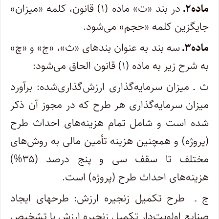
ماده۲ـ
در بند «ت» ماده (۱) قانون، کلمه «میزان»
جایگزین کلمه «حجم» می‌شود.
ماده۳ـ
سه­ بند به عنوان بندهای «ث»، «ج» و «چ»
به شرح زیر به ماده (۱) قانون الحاق می‌شود:
ث ـ میزان سرمایه‌گذاری ارزش‌گذاری‌شده: برآورد
میزان سرمایه‌گذاری هر طرح که در مجوز آن ذکر
شده است و شامل تمام هزینه‌های احداث طرح
(پروژه) و همچنین هزینه تأمین مالی به روش‌های
مختلف تا سقف سی و پنج درصد (۳۵%)
هزینه‌های احداث طرح (پروژه) است.
ج ـ طرح تکمیل زنجیره ارزش: طرحهای ایجاد
صنایع اولویت‌دار تکمیل زنجیره ارزش با تشخیص