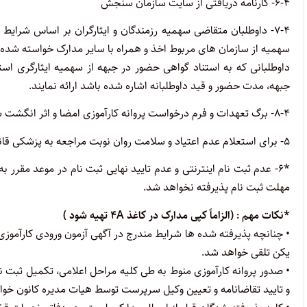
۶-۴- کارنامه دریافتی از سایت سازمان سنجش
۷-۴- داوطلبان متقاضی سهمیه رزمندگان و ایثارگران بر اساس شرای
سهمیه از سازمان های مربوط اخذ و همراه با سایر مدارک خواسته شده به 
داوطلبانی که به استناد گواهی حضور در جبهه از سهمیه ایثارگری اس
جبهه، مدت حضور و قید داوطلبانه اشاره شده باشد ارائه نمایند.
۸-۴- برگ تعهدات و فرم درخواست پروانه کارآموزی امضا و اثر انگشت شده همراه با مدارک ارسال شود.
۵- برای استعلام عدم اعتیاد و سلامت روان نوبت مراجعه به پزشکی قانونی پس از ثبت نام متعاقبا اعلام خواهد شد.
*۶- عدم ثبت نام اینترنتی و عدم تایید نهایی ثبت نام در موعد مقرر 
مهلت ثبت نام پذیرفته نخواهد شد.
*نکات مهم : (الزاماً کپی مدارک در کاغذ ۴A تهیه شود )
• چنانچه پذیرفته شده ها شرایط مندرج در آگهی آزمون ورودی کارآموزی و
یکن تلقی خواهد شد.
• صدور پروانه کارآموزی منوط به طی کلیه مراحل اعلامی، تکمیل ثبت 
و تایید تقاضانامه و تعیین وکیل سرپرست توسط هیات مدیره کانون خواه