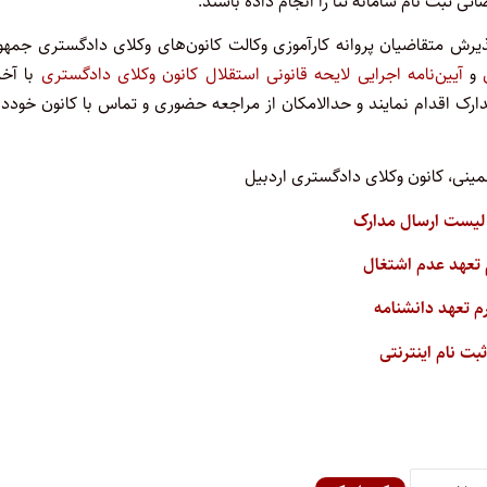
ی ثبت نام سامانه ثنا را انجام داده باشند.
ش متقاضیان پروانه کارآموزی وکالت کانون‌های وکلای دادگستری جمهو
و
آیین‌نامه اجرایی لایحه قانونی استقلال کانون وکلای دادگستری
با آخر
ارک اقدام نمایند و حدالامکان از مراجعه حضوری و تماس با کانون خودد
یست ارسال مدارک
 تعهد عدم اشتغال
م تعهد دانشنامه
بت نام اینترنتی