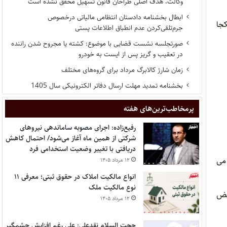
وکالت، هدف اصلی طراحان قانون تسهیل محقق نشده است
ابطال بخشنامه دادستان انتظامی مالیاتی درخصوص
کجا
جرم‌تلقی‌کردن عدم انطباق اطلاعات پستی
صورتجلسه نشست قضایی با موضوع: کشته یا مجروح شدن راننده
در تعقیب و گریز پس از ایست به خودرو
زمان شارژ کالابرگ مرداد برای گروه‌های مختلف
بخشنامه تمدید مهلت ارسال دفاتر الکترونیکی سال 1405
پر‌مخاطب‌ترین‌های هفته
رفیع‌زاده: اجرای مصوبه ساماندهی نیروهای
شرکتی از همین ماه آغاز می‌شود/ احتمال کاهش
دریافتی با تغییر وضعیت استخدامی فرد
 می
۱۲ مرداد ۱۴۰۵
انواع مالکیت املاک در حقوق ثبتی؛ معرفی ۱۱
نوع مالکیت ملک
یض
۱۲ مرداد ۱۴۰۵
حجت السلام نقدعلی: علی رغم افزایش چشمگیر