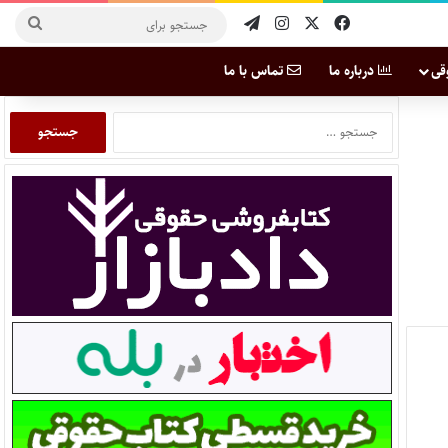
قی
درباره ما
تماس با ما