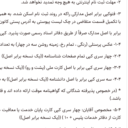
۲- مهلت ثبت نام اینترنتی به هیچ وجه تمدید نخواهد شد.
۳- فتوکپی برابر اصل مدارکی راکه در روند ثبت نام اسکن شده، به هم
با تکمیل قسمت متقاضی در چک لیست پیوستی به آدرس پستی کانون تا تاریخ ۱۴۰۳/۱۱/۰۱ا
برابر با اصل مدارک صرفاً از طریق دفاتر اسناد رسمی صورت پذیرد. کپی مدارک فقط در 
۱-۴- عکس پرسنلی (رنگی ، تمام رخ، زمینه روشن سه در چهار) به تعداد ۶ قطعه
۲-۴- چهار سری کپی تمام صفحات شناسنامه ((یک نسخه برابر اصل))
۳-۴- چهار سری کپی برابر با اصل کارت ملی (پشت و رو) ((یک نسخه برابر اصل))
۴-۴- سه سری کپی برابر با اصل دانشنامه ((یک نسخه برابر اصل)) به همراه تاییده تحصیلی دانشگاه​
* (در خصوص پذیرفته شدگانی که گواهینامه موقت ارائه داده اند و فا
باشد.)
۵-۴- مخصوص آقایان: چهار سری کپی کارت پایان خدمت یا معافیت
کارت از دفاتر خدمات پلیس + ۱۰ ) ((یک نسخه برابر اصل))