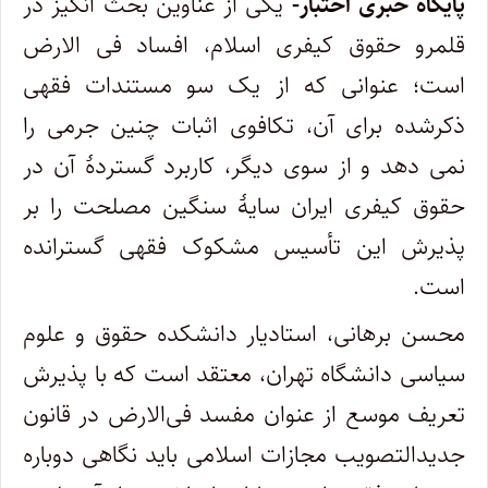
پایگاه خبری اختبار-
یکی از عناوین بحث­ انگیز در
قلمرو حقوق کیفری اسلام، افساد فی الارض
است؛ عنوانی که از یک سو مستندات فقهی
ذکرشده برای آن، تکافوی اثبات چنین جرمی را
نمی ­دهد و از سوی دیگر، کاربرد گستردۀ آن در
حقوق کیفری ایران سایۀ سنگین مصلحت را بر
پذیرش این تأسیس مشکوک فقهی گسترانده
است.
محسن برهانی، استادیار دانشکده حقوق و علوم
سیاسی دانشگاه تهران، معتقد است که با پذیرش
تعریف موسع از عنوان مفسد فی‌الارض در قانون
جدیدالتصویب مجازات اسلامی باید نگاهی دوباره