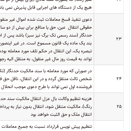
هیچ یک از دستگاه های اجرایی قابل پذیرش نمی باش
دعوی تنفیذ فسخ معاملات ثبت شده اموال غیر منقو
حقوقی انتقال عین، حق یا منافع برای بیش از دو سا
حدنگار (سند رسمی تک برگ نیز سبز) باشد پس از اظ
۲۳
بند یک ماده یک قانون مسموع است. در غیر اینصور
تبصره یک، این انتقال در حکم تلف مورد معامله بود
تواند به قیمت روز مال غیر منقول، به منتقل الیه رجو
در صورتی که مورد معامله با سند مالکیت حدنگار (ت
۲۴
شخص ثالث منتقل گردد و در این انتقال، ناقل حق ف
فروشنده اول نمی تواند با طرح دعوی موجب انحلال 
هزینه تنظیم وکالت بال عزل انتقال مالکیت سند حدن
۲۵
رنگ)، مالکیت منتقل شود، انتقال بدون نیاز به پردا
انتقال ملک و حق الثبت خواهد بود
تنظیم پیش نویس قرارداد نسبت به جمیع معاملات 