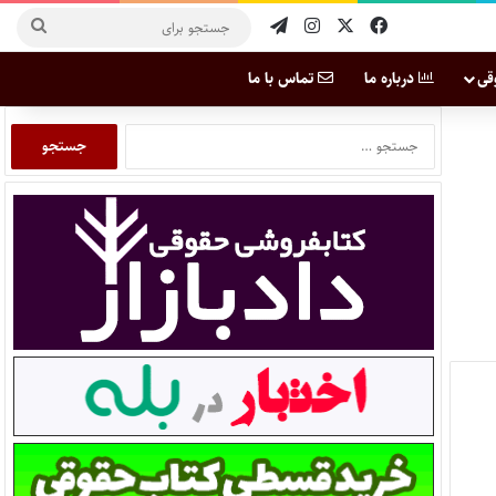
قی
درباره ما
تماس با ما