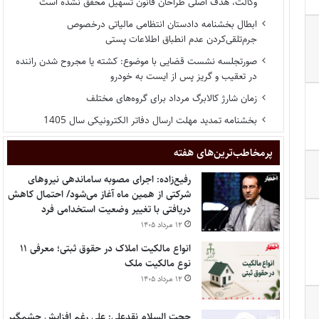
وکالت، هدف اصلی طراحان قانون تسهیل محقق نشده است
ابطال بخشنامه دادستان انتظامی مالیاتی درخصوص
جرم‌تلقی‌کردن عدم انطباق اطلاعات پستی
صورتجلسه نشست قضایی با موضوع: کشته یا مجروح شدن راننده
در تعقیب و گریز پس از ایست به خودرو
زمان شارژ کالابرگ مرداد برای گروه‌های مختلف
بخشنامه تمدید مهلت ارسال دفاتر الکترونیکی سال 1405
پر‌مخاطب‌ترین‌های هفته
رفیع‌زاده: اجرای مصوبه ساماندهی نیروهای
شرکتی از همین ماه آغاز می‌شود/ احتمال کاهش
دریافتی با تغییر وضعیت استخدامی فرد
۱۲ مرداد ۱۴۰۵
انواع مالکیت املاک در حقوق ثبتی؛ معرفی ۱۱
نوع مالکیت ملک
۱۲ مرداد ۱۴۰۵
حجت السلام نقدعلی: علی رغم افزایش چشمگیر