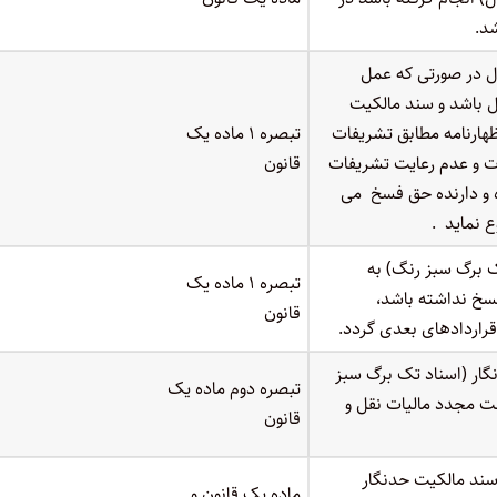
د.
ل در صورتی که عمل
ل باشد و سند مالکیت
هارنامه مطابق تشریفات
تبصره ۱ ماده یک
ت و عدم رعایت تشریفات
قانون
ه و دارنده حق فسخ می
ع نماید .
ک برگ سبز رنگ) به
تبصره ۱ ماده یک
سخ نداشته باشد،
قانون
قراردادهای بعدی گردد.
گار (اسناد تک برگ سبز
تبصره دوم ماده یک
خت مجدد مالیات نقل و
قانون
سند مالکیت حدنگار
ماده یک قانون و