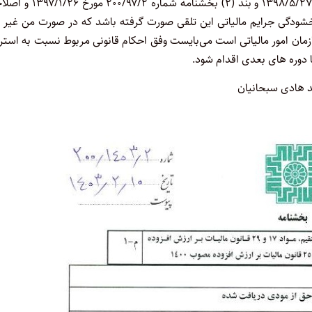
مورخ ۱۴۰۱/۱/۷، جزء (۴) از بند (۳) بخشنامه شماره ۲۰۰/۹۸/۴۵ مورخ ۱۳۹۸/۵/۲۷ و بند (۲) بخشنامه
۱۳ با موضوع تفویض اختیار بخشودگی جرایم مالیاتی این تلقی صورت گرفته باشد که در صورت من غی
زمان امور مالیاتی است می‌بایست وفق احکام قانونی مربوط نسبت به استر
 دوره های بعدی اقدام شود.
هادی سبحانیان