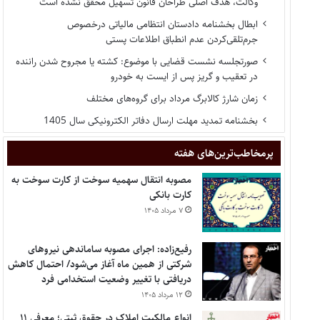
وکالت، هدف اصلی طراحان قانون تسهیل محقق نشده است
ابطال بخشنامه دادستان انتظامی مالیاتی درخصوص
جرم‌تلقی‌کردن عدم انطباق اطلاعات پستی
صورتجلسه نشست قضایی با موضوع: کشته یا مجروح شدن راننده
در تعقیب و گریز پس از ایست به خودرو
زمان شارژ کالابرگ مرداد برای گروه‌های مختلف
بخشنامه تمدید مهلت ارسال دفاتر الکترونیکی سال 1405
پر‌مخاطب‌ترین‌های هفته
مصوبه انتقال سهمیه سوخت از کارت سوخت به
کارت بانکی
۷ مرداد ۱۴۰۵
رفیع‌زاده: اجرای مصوبه ساماندهی نیروهای
شرکتی از همین ماه آغاز می‌شود/ احتمال کاهش
دریافتی با تغییر وضعیت استخدامی فرد
۱۲ مرداد ۱۴۰۵
انواع مالکیت املاک در حقوق ثبتی؛ معرفی ۱۱