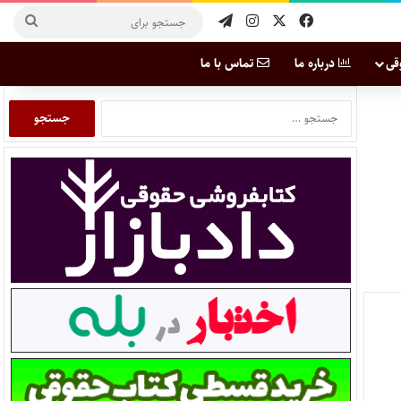
قی
درباره ما
تماس با ما