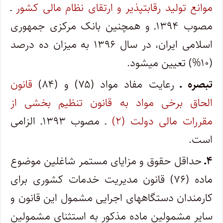
موانع تولید رقابت­پذیر و ارتقای نظام مالی کشور
ـ
مصوب ۱۳۹۴ـ و همچنین بانک مرکزی جمهوری
اسلامی ایران، در سال ۱۳۹۶ به میزان ده درصد
(۱۰%) تعیین می­شود.
تبصره ـ
رعایت مفاد مواد (۷۵) و (۸۴)
قانون
الحاق برخی مواد به قانون تنظیم بخشی از
مقررات مالی دولت (۲)
ـ مصوب ۱۳۹۳ـ الزامی
است.
۴ـ
حداقل حقوق و مزایای مستمر شاغلین موضوع
ماده (۷۶) قانون مدیریت خدمات کشوری برای
کارمندان دستگاه­های اجرایی مشمول این قانون و
سایر مشمولین ماده مذکور به استثنای مشمولین