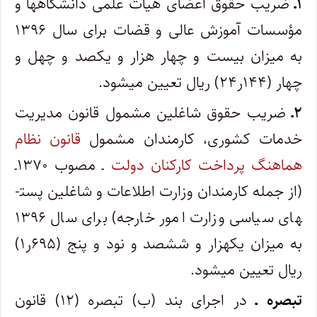
۱ـ
ضریب حقوق اعضای هیأت علمی دانشگاه­ها و
مؤسسات آموزش­ عالی و قضات برای سال ۱۳۹۶
به میزان بیست و چهار هزار و یکصد و چهل و
چهار (۱۴۴ر۲۴) ریال تعیین می­شود.
۲ـ
ضریب حقوق شاغلین مشمول قانون مدیریت
خدمات کشوری، کارمندان مشمول
قانون نظام
هماهنگ پرداخت کارکنان دولت
ـ مصوب ۱۳۷۰ـ
(از جمله کارمندان وزارت اطلاعات و شاغلین پست­
های سیاسی وزارت امور خارجه) برای سال ۱۳۹۶
به میزان یکهزار و ششصد و نود و پنج (۶۹۵ر۱)
ریال تعیین می­شود.
تبصره ـ
در اجرای بند (ب) تبصره (۱۲) قانون