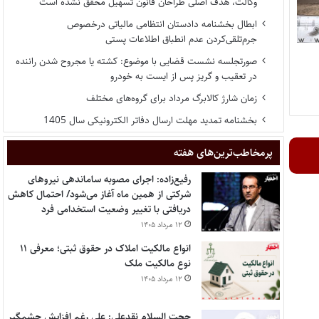
وکالت، هدف اصلی طراحان قانون تسهیل محقق نشده است
ابطال بخشنامه دادستان انتظامی مالیاتی درخصوص
جرم‌تلقی‌کردن عدم انطباق اطلاعات پستی
صورتجلسه نشست قضایی با موضوع: کشته یا مجروح شدن راننده
در تعقیب و گریز پس از ایست به خودرو
زمان شارژ کالابرگ مرداد برای گروه‌های مختلف
بخشنامه تمدید مهلت ارسال دفاتر الکترونیکی سال 1405
پر‌مخاطب‌ترین‌های هفته
رفیع‌زاده: اجرای مصوبه ساماندهی نیروهای
شرکتی از همین ماه آغاز می‌شود/ احتمال کاهش
دریافتی با تغییر وضعیت استخدامی فرد
۱۲ مرداد ۱۴۰۵
انواع مالکیت املاک در حقوق ثبتی؛ معرفی ۱۱
نوع مالکیت ملک
۱۲ مرداد ۱۴۰۵
حجت السلام نقدعلی: علی رغم افزایش چشمگیر