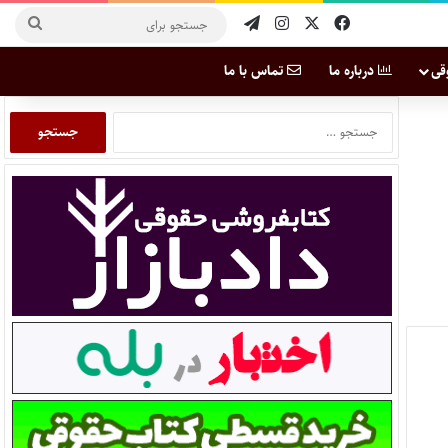
قی
درباره ما
تماس با ما