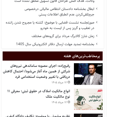
وکالت، هدف اصلی طراحان قانون تسهیل محقق نشده است
ابطال بخشنامه دادستان انتظامی مالیاتی درخصوص
جرم‌تلقی‌کردن عدم انطباق اطلاعات پستی
صورتجلسه نشست قضایی با موضوع: کشته یا مجروح شدن راننده
در تعقیب و گریز پس از ایست به خودرو
زمان شارژ کالابرگ مرداد برای گروه‌های مختلف
بخشنامه تمدید مهلت ارسال دفاتر الکترونیکی سال 1405
پر‌مخاطب‌ترین‌های هفته
رفیع‌زاده: اجرای مصوبه ساماندهی نیروهای
شرکتی از همین ماه آغاز می‌شود/ احتمال کاهش
دریافتی با تغییر وضعیت استخدامی فرد
۱۲ مرداد ۱۴۰۵
انواع مالکیت املاک در حقوق ثبتی؛ معرفی ۱۱
نوع مالکیت ملک
۱۲ مرداد ۱۴۰۵
نظریه مشورتی با موضوع: تکلیف دادگاه کیفری