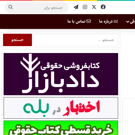
قی
درباره ما
تماس با ما