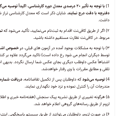
1)
با توجه به تأثیر ۲۰ درصدی معدل دوره‌ کارشناسی،
اکیداً توصیه می‌گ
دفترچه با دقت درج نمایند.
شایان ذکر است که معدل کارشناسی تراز شد
داشت.
۲) اگر از طریق کافی‌نت اقدام به ثبت‌نام می‌نمایید، تأکید می‌شود که
تما
مربوط، در کافی‌نت نظارت مستقیم داشته باشید.
۳) با توجه به مشکلات بوجود آمده در آزمون های قبلی، د
ر خصوص اشتب
توسط دیگران انجام می شود رخ داده است) تاکید می‌گردد علاوه بر کنت
اشتباهاً عکس داوطلب دیگری بجای عکس شما ارسال نگردد. بدیهی ا
تلقی و مطابق مقررات با وی رفتار خواهدشد.
4)
توصیه‌ می‌شود
که داوطلبان پس از تکمیل تقاضانامه،
دریافت شماره پرونده ۶ رقمی و ک
مندرجات آن را کنترل نموده و نزد خود نگهداری نمایند.
۵) هرگونه‌ تغییری‌ از طریق‌ نشریه پیک‌ سنجش‌ (هفته‌نامه خبری‌ و ا
لزوم ‌از طریق رسانه‌های گروهی ‌اعلام ‌خواهد شد.
۶) در صورت‌ لزوم‌، داوطلبان می‌توانند از طریق سیستم پاسخگویی اینت