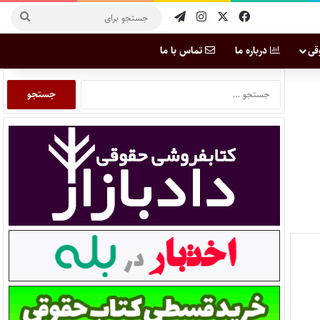
قی
درباره ما
تماس با ما