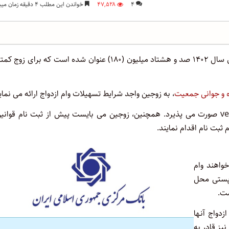
۴
۴۷,۵۲۸
خواندن این مطلب ۴ دقیقه زمان میبرد
طبق قانون بودجه ۱۴۰۲ کشور مبلغ وام ازدواج برای سال ۱۴۰۲ صد و هشتاد میلیون (۱۸۰) عنوان شده است که برای زو
ه و جوانی جمعیت
، به زوجین واجد شرایط تسهیلات وام ازدواج ارائه می نمای
ثبت نام وام ازدواج ۱۴۰۲ به صورت اینترنتی و از طریق سایت ve.cbi.ir صورت می پذیرد. همچنین، زوجین می بایست پیش از ثبت نام قوا
ثبت نام اقدام نمایند.
واهند وام
 پستی محل
ست.
دواج آنـها
ز قادر به