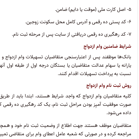
۵- اصل کارت ملی (موقت یا دایم) ضامن.
۶- کد پستی ده رقمی و آدرس کامل محل سکونت زوجین.
۷- کد رهگیری ده رقمی دریافتی از سایت پس از مرحله ثبت نام.
شرایط ضامنین وام ازدواج
بانک‌ها موظفند پس از اعتبارسنجی متقاضیان تسهیلات وام ازدواج و د
یارانه یا سهام عدالت متقاضیان یا بستگان درجه اول از طبقه اول آنه
نسبت به پرداخت تسهیلات اقدام کنند.
روش ثبت نام وام ازدواج
کلیه متقاضیان وام ازدواج که واجد شرایط هستند، ابتدا باید از طری
صورت موفقیت آمیِز بودن مراحل ثبت نام، یک کد رهگیری ده رقمی که
داده می‌شود.
مراجعه کرده و در صورتی که شعبه عامل اعطای وام برای متقاضی تعیی