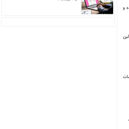
 و
 و سررسید اولین
(۵۰) قانون جامع خدمات