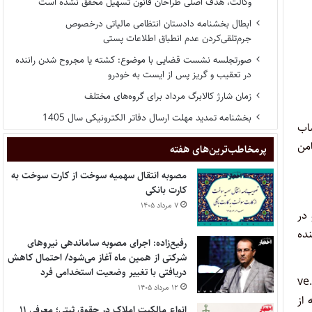
وکالت، هدف اصلی طراحان قانون تسهیل محقق نشده است
ابطال بخشنامه دادستان انتظامی مالیاتی درخصوص
جرم‌تلقی‌کردن عدم انطباق اطلاعات پستی
صورتجلسه نشست قضایی با موضوع: کشته یا مجروح شدن راننده
در تعقیب و گریز پس از ایست به خودرو
زمان شارژ کالابرگ مرداد برای گروه‌های مختلف
بخشنامه تمدید مهلت ارسال دفاتر الکترونیکی سال 1405
ساب
امن
پر‌مخاطب‌ترین‌های هفته
مصوبه انتقال سهمیه سوخت از کارت سوخت به
کارت بانکی
۷ مرداد ۱۴۰۵
 در
ده
رفیع‌زاده: اجرای مصوبه ساماندهی نیروهای
شرکتی از همین ماه آغاز می‌شود/ احتمال کاهش
دریافتی با تغییر وضعیت استخدامی فرد
مراجعه برای اخذ وام ازدواج، به سایت ve.cbi.ir
۱۲ مرداد ۱۴۰۵
 از
انواع مالکیت املاک در حقوق ثبتی؛ معرفی ۱۱