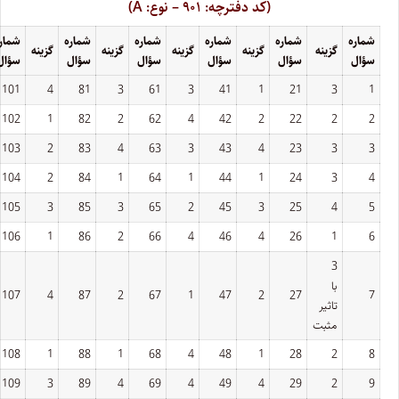
(کد دفترچه: ۹۰۱ – نوع: A)
شماره
شماره
شماره
شماره
شماره
شمار
گزینه
گزینه
گزینه
گزینه
گزینه
سؤال
سؤال
سؤال
سؤال
سؤال
سؤال
101
4
81
3
61
3
41
1
21
3
1
102
1
82
2
62
4
42
2
22
2
2
103
2
83
4
63
3
43
4
23
3
3
104
2
84
1
64
1
44
1
24
3
4
105
3
85
3
65
2
45
3
25
4
5
106
1
86
2
66
4
46
4
26
1
6
3
با
107
4
87
2
67
1
47
2
27
7
تاثیر
مثبت
108
1
88
1
68
4
48
1
28
2
8
109
3
89
4
69
4
49
4
29
2
9