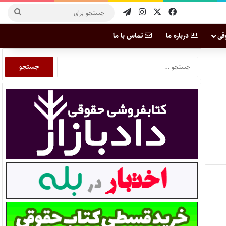
قی
درباره ما
تماس با ما