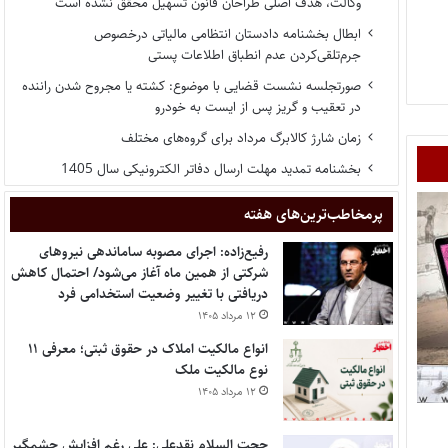
وکالت، هدف اصلی طراحان قانون تسهیل محقق نشده است
ابطال بخشنامه دادستان انتظامی مالیاتی درخصوص
جرم‌تلقی‌کردن عدم انطباق اطلاعات پستی
صورتجلسه نشست قضایی با موضوع: کشته یا مجروح شدن راننده
در تعقیب و گریز پس از ایست به خودرو
زمان شارژ کالابرگ مرداد برای گروه‌های مختلف
بخشنامه تمدید مهلت ارسال دفاتر الکترونیکی سال 1405
پر‌مخاطب‌ترین‌های هفته
رفیع‌زاده: اجرای مصوبه ساماندهی نیروهای
شرکتی از همین ماه آغاز می‌شود/ احتمال کاهش
دریافتی با تغییر وضعیت استخدامی فرد
۱۲ مرداد ۱۴۰۵
انواع مالکیت املاک در حقوق ثبتی؛ معرفی ۱۱
نوع مالکیت ملک
۱۲ مرداد ۱۴۰۵
حجت السلام نقدعلی: علی رغم افزایش چشمگیر