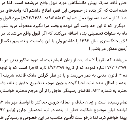
 حتی فاقد مدرک پیش دانشگاهی مورد قبول واقع می‌شده است. لذا در ا
ر شده است که اگر بنده در خصوص این فقره اطلاع داشتم (که واحدهای در
دوره کاردانی بنده به دلیل نگذراندن دوره پیش دانشگاهی[ مذکور در بند ۱ـ ۱۱ از ماده ۱ دستورالعمل شماره ۹۸۱۸۵/۲۱/د
ف دیـگری که تا این حد وقت گیر نبوده و وقت مرا نگیرد معطوف می‌داشتم. 
جه به این که این واحدهای قبول نشده یک ترم تحصیلی و تقریباً ۹ ماه به سنوات تحصیلی بنده اضافه می‌کنند که اگر قبول واقع می‌شدند د
پاییز ۱۳۹۲ فارغ‌التحصیل و اجازه شرکت در امتحان ورودی کانونهای وکلای دادگستری سال ۱۳۹۲ را داشتم ولی با این وضعیت و تصمیم 
همچنین تاریخ دستورالعمل مورد شکایت (۹۸۱۸۵/۲۱/د) ـ ۷/۱۲/۱۳۸۹ می‌باشد که تقریباً ۲ ماه بعد از زمان اتمام ثبت‌نام دوره مذکور یعنی 
۲۱/۱۰/۱۳۸۹ می‌باشد و در بند ۵ از ماده ۳ دستورالعمل ۹۸۱۸۵/۲۱/د ـ ۷/۱۲/۱۳۸۹ اشاره نموده که از تاریخ ۱/۷/۱۳۸۹ لازم الاجرا اس
اصل عطف به ماسبق نشدن قوانین موضوعه، مخالفت صریح آن با ماده ۴ قانون مدنی به نظر می‌رسد و با در نظر گرفتن ملاک قاعده شریف
 بنده و امثال بنده نباید اجرا گردد و چون موجب تضییع حقوق و تلف وق
آن مرجع محترم خواستارم.
با توجه به این که زمان انتخاب واحد دروس در ترم پ
التحصیل می‌شوم و اجازه شرکت در امتحان ورودی وکالت ۱۳۹۲ را پیدا خواهم کرد. لذا درخواست تأمین مناسب در این خصوص و رسیدگی