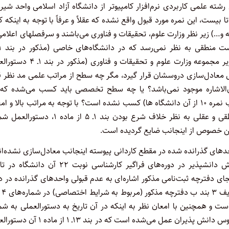
ه علمی کاربردی نرم‌افزار کامپیوتر از دانشگاه آزاد اسلامی واحد شیرا
 تاریخ اسلام در آن مقطع با نمره ۱۰ معیار صفر تا بیست، این نمره مورد قبول واقع نشده که عقلاً و عرفاً با توجه به اینکه
یه و…) زیر نظر وزارت علوم، تحقیقات و فناوری می‌باشند و سرفصلهای اعلامی
دستورالعمل فوق‌الاشاره) حدنصاب نمره ۱۲ و در دانشگاه‌های دیگر زیر مجموعه وزارت علوم و تحقیقات و فن
 نور ملاک عمل برای معادل‌سازی دروسشان قرار گیرد، مگر چه سطح از مراتب علمی مد نظر ق
‌های مذکور در بند ۱ـ ۵ دستورالعمل فوق‌الاشاره موجود نمی‌باشد؟ یا چه سطح تخصصی باید کسب می‌شده ک
دانشگاه‌های مذکور در بند ۱ـ ۵ دستورالعمل فوق‌الاشاره (به صرف کسب نمره ۱۰ از آن دانشگاه ها) کسب نشده است؟ با توجه به مراتب بالا و
نظر به قاعده فقهی [کلما حکم به العقل حکم به الشرع] از نظر منطقی و عقلی به نظر خلاف شرع بودن بند ۱ـ ۵ از ماد
الاشاره هیـچ یک از واحدهای گذرانده شده در مقطع کاردانی پیوسته اینجانب معادل‌سازی نشده‌ا
مورد قبول واقع نگردیده است که با توجه به فراخوان عمومی پذیرش دانشپذیر در دوره‌های فراگیر کارشناسی نوبت ۲۲ 
چ کجای دفترچه ثبت‌نامی مذکور اشاره‌ای به عدم قبولی واحدهای گذرانده در د
ست و همچنین با امعان نظر به اینکه در آن تاریخ به دستورالعملی به شم
۶۸۲۰۰/۳ ـ ۲۶/۸/۱۳۸۶ در دانشگاه پیام نور در خصوص معادل‌سازی دروس دانش پذیران عمل می‌شده است که در بند ۳