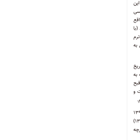
ین
سی
 ـ ۷/۱۲/۱۳۸۹] مورد قبول واقع
(با
ر ترم
یکسال به
در تاریخ
ت که با توجه به
 [قبح
ت و
اییز ۱۳۹۲ به اتمام رسیده است و زمان حذف و اضافه دروس حداکثر تا اواسط مهر ماه ۱۳۹۲
مدنظر قرار گرفته است و همچنین اینکه در صورت قبولی واحدهای گذرانده قبلی موضوع شکایت فعلی از بنده در ترم تحصیلی جاری (پاییز ۱۳۹۲)
 هرچه