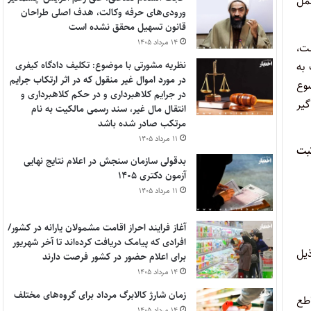
ل دستورالعمل
ورودی‌های حرفه وکالت، هدف اصلی طراحان
قانون تسهیل محقق نشده است
۱۴ مرداد ۱۴۰۵
 شده است،
نظریه مشورتی با موضوع: تکلیف دادگاه کیفری
 به
در مورد اموال غیر منقول که در اثر ارتکاب جرایم
ستورالعمل اخیرالذکر به شماره ۹۸۱۸۵/۲۱/د ـ ۷/۱۲/۱۳۸۹ موضوع
در جرایم کلاهبرداری و در حکم کلاهبرداری و
حق بنده و تمامی دانشجویان هم شرایط با بنده در نوبت ۲۲ فراگیر
انتقال مال غیر، سند رسمی مالکیت به نام
مرتکب صادر شده باشد
۱۱ مرداد ۱۴۰۵
بت
بدقولی سازمان سنجش در اعلام نتایج نهایی
آزمون دکتری ۱۴۰۵
۱۱ مرداد ۱۴۰۵
آغاز فرایند احراز اقامت مشمولان یارانه در کشور/
افرادی که پیامک دریافت کرده‌اند تا آخر شهریور
محترم مراتب ذیل
برای اعلام حضور در کشور فرصت دارند
۱۴ مرداد ۱۴۰۵
زمان شارژ کالابرگ مرداد برای گروه‌های مختلف
 مقاطع
۱۴ مرداد ۱۴۰۵