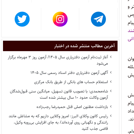
ر و
روس
ز جانب دانشگاه پیام
ند
انی
آخرین مطالب منتشر شده در اختبار
آغاز ثبت‌نام آزمون دفتریاری سال ۱۴۰۵/ آزمون روز ۳ مهرماه برگزار
حدود ۲ ماه بعداز فراخوان
می‌شود
 مسئله
آگهی آزمون دفتریاری دفتر اسناد رسمی سال ۱۴۰۵
پیش
استعلام حساب های بانکی از طریق بانک مرکزی
شاه‌محمدی: با تصویب قانون تسهیل، میانگین سنی قبول‌شدگان
موزش و سنجش
آزمون وکالت حدود ۱۰ سال بیشتر شده است
یام
بازداشت مظنون اصلی قتل حمیدرضا رجب‌زاده
داد
رئیس کانون وکلای البرز: امروز وکلایی داریم که به مشاغلی مانند
رانندگی و نگهبانی روی آورده‌اند/ به جای افزایش بی‌رویه وکیل،
قاضی جذب کنید
ام،