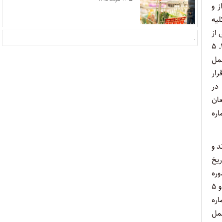
ز و
 کلیه
 از
سوی وزارتخانه مذکور به کلیه مراکز و دانشگاه‌های تابعه یکسان است منطقی به نظر نمی‌رسد که در دانشگاه‌های خاصی (مذکور در بند ۱ـ ۵
اوری (مذکور در بند ۱ـ ۴ دستورالعمل
رار
ه در
 امعان
ه ۱، دستورالعمل شماره
ند و
آن دانشگاه در تاریخ
وره
کاردانی و کارشناسی قبلی دانش پذیران نشده بود و فقط با توجه به ردیف ۳ بند ب دفترچه مذکور (مربوط به شرایط اختصاصی) در شماره‌های ۴ و ۵
اره
۱ـ ۱ از ماده ۱ آن دستورالعمل