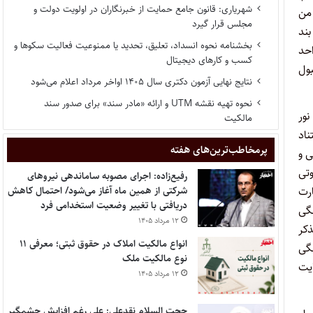
شهریاری: قانون جامع حمایت از خبرنگاران در اولویت دولت و
 ۲] بوده است برای من
مجلس قرار گیرد
ن بند
بخشنامه نحوه انسداد، تعلیق، تحدید یا ممنوعیت فعالیت سکوها و
ن به جای ۲۴ واحد نگذارنده در دوره پیش‌دانشگاهی معادل گردد؟ و حق بنده در ۶۰ واحد
کسب و کارهای دیجیتال
مورد قبول
نتایج نهایی آزمون دکتری سال ۱۴۰۵ اواخر مرداد اعلام می‌شود
نحوه تهیه نقشه UTM و ارائه «مادر سند» برای صدور سند
دفترچه نوبت ۲۲ فراگیر پیام نور
مالکیت
ام، نیز به استناد
پر‌مخاطب‌ترین‌های هفته
انشگاه‌های دولتی و
اوتی
رفیع‌زاده: اجرای مصوبه ساماندهی نیروهای
ارت
شرکتی از همین ماه آغاز می‌شود/ احتمال کاهش
دریافتی با تغییر وضعیت استخدامی فرد
گی
۱۲ مرداد ۱۴۰۵
کر
انواع مالکیت املاک در حقوق ثبتی؛ معرفی ۱۱
گی
نوع مالکیت ملک
ایت
۱۲ مرداد ۱۴۰۵
حجت السلام نقدعلی: علی رغم افزایش چشمگیر