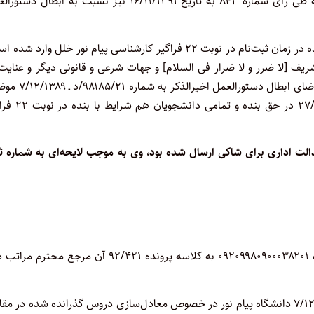
لازم به ذکر است که دیوان محترم عدالت اداری در دعوای مشابه طی رأی شماره ۸۴۳ به تاریخ ۱۶/۱۱/۱۳۹۱ نیز نسبت به ابطا
لهذا با عنایت به جهات موصوف، نظر به این که به حقوق مکتسبه بنده در زمان ثبت‌نام در نوبت ۲۲ فراگیر کارشناسی پیام نور خلل وارد
شریف [لا ضرر و لا ضرار فی السلام] و جهات شرعی و قانونی دیگر و عنایت
حقوق بنده مذکور در اصل ۱۷۰ قانون اساسی جمهوری اسلامی ایران تقاضای ابطال د
یکصد و دومین مصوبه جلسه شورای دانشگاه پیام نور مورخ ۲۷/۴/۱۳۸۹ در 
لت اداری برای شاکی ارسال شده بود، وی به موجب لایحه‌ای به شماره ث
احترامـاً با توجـه به اخطاریه رفـع نقص صـادره مربوط به پـرونده شمـاره ۰۹۲۰۹۹۸۰۹۰۰۰۳۸۲۰۱ به کلاسه پرونده ۹۲/۴۲۱ آن مرجع 
با توجه به بند ۱ـ ۵ از ماده ۱ دستورالعمل شماره ۹۸۱۸۵/۲۱/د ـ ۷/۱۲/۱۳۸۹ دانشگاه پیام نور در خصوص معادل‌سازی دروس گذرانده شده در