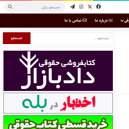
قی
درباره ما
تماس با ما