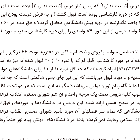
مورد قبول واقع نگردد و دروس دیگر قبول واقع گردد؟ به عنوان مثال درس [تربیت بدنی۱] که پیش نیاز درس [تربیت بدنی
ن در دوره کاردانی بوده است قبول نشده ولـی درس [تربیت بدنی ۲] کـه در دوره کارشناسی بـوده است قبول گشته؟ و بـه فرض درست بودن ای
دستورالعمل چه دلیلی دارد که دوره ۸۴ واحدی کاردانی م
مابه‌التفاوت که حدود ۴ ترم تحصیلی حداقل می‌گردد ضایع گردد ولی ۶ واحد درسی از این دوره ۸۴ واحدی را برای دوره کارشناسی جدیدم 
و اکنون نه تنها واحدهای دوره کاردانی بنده «برخلاف بند ۴ از شرایط اختصاصی ضوابط پذیرش و ثبت‌نام مذکور در 
پیوستی» معادل‌سازی نشده‌اند، بلکه نسبت به درس تاریخ اسلام گذرانده‌ام در دوره کارشناسی قبلی‌ام که با نمره ۱۰ از ۲۰ قبول شده‌
بند ۴ و بند ۵ از ماده ۱ دستورالعمل فوق‌الذکر [به شماره ۹۸۱۸۵/۲۱/د ـ ۷/۱۲/۱۳۸۹] ایراد گرفته‌اند که حداقل نمره ۱۰ از ۲۰ برای د
گاه‌های آزاد و حوزه‌های علمیه و… مورد قبول می‌باشد، که این نیز جای بسی شگفتی است که چه تف
ا دانشگاه پیام نور و دولتی می‌باشد؟ مگر نه این است که هر دو تحت نظ
مصوب کلیه دروس تحت یک مرجع واحد و آن هم شورای محترم انقلاب فرهن
 در سطح علمی ارائه شده این دروس در دانشگاه‌ها و حوزه‌های فوق‌الذ
شگاهی که تمام سر فصلهای آن مورد تأیید شورای محترم انقلاب فرهن
د اسلامی رعایت نمی‌گردد؟ بلکه در دانشگاه‌های دولتی پیام نور حتماً رع