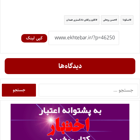
اسکودا
حسن روحانی
کانون وکلای دادگستری همدان
کپی لینک
دیدگاه‌ها